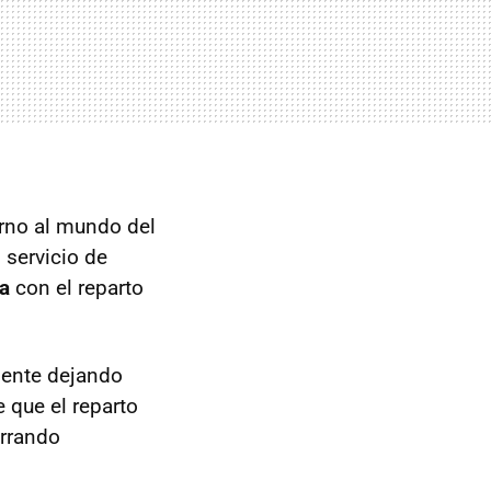
orno al mundo del
l servicio de
ca
con el reparto
mente dejando
 que el reparto
errando