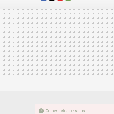
FACEBOOK
TWITTER
FLIPBOARD
E-
MAIL
Comentarios cerrados