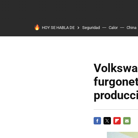
HOY SE HABLA DE
Seguridad
Calor
China
Volkswa
furgonet
producc
FACEBOOK
TWITTER
FLIPBOARD
E-
MAIL