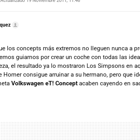
Actualizado 19 Noviembre 2011, 11:46
quez
ue los concepts más extremos no lleguen nunca a pr
emos guiarnos por crear un coche con todas las ide
eza, el resultado ya lo mostraron Los Simpsons en aq
ue Homer consigue arruinar a su hermano, pero que i
oneta
Volkswagen eT! Concept
acaben cayendo en sac