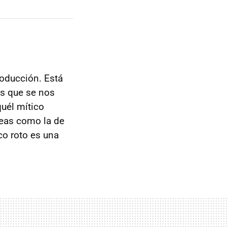
oducción. Está
as que se nos
uél mítico
deas como la de
o roto es una