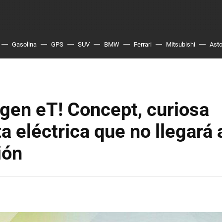
Gasolina
GPS
SUV
BMW
Ferrari
Mitsubishi
Asto
gen eT! Concept, curiosa
a eléctrica que no llegará 
ión