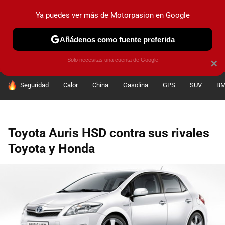
Ya puedes ver más de Motorpasion en Google
PRUEBAS
COCHES ELÉCTRICOS
OBSERVATORIO
F1
Añádenos como fuente preferida
Solo necesitas una cuenta de Google
×
HOY SE HABLA DE
Seguridad
Calor
China
Gasolina
GPS
SUV
B
Toyota Auris HSD contra sus rivales
Toyota y Honda