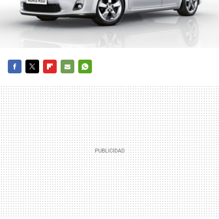
FACEBOOK
TWITTER
FLIPBOARD
E-
WHATSAPP
MAIL