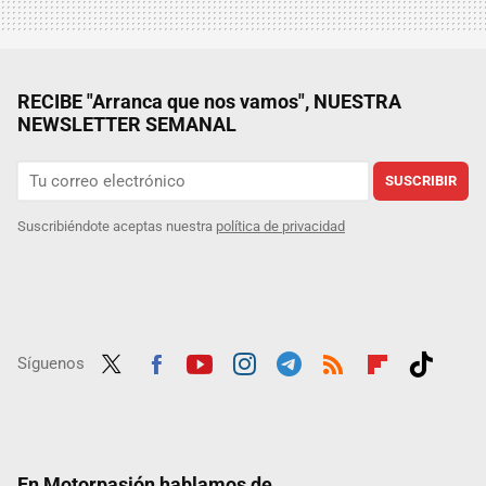
RECIBE "Arranca que nos vamos", NUESTRA
NEWSLETTER SEMANAL
SUSCRIBIR
Suscribiéndote aceptas nuestra
política de privacidad
Síguenos
Twit
Fac
Yout
Inst
Tele
RSS
Flip
Tikt
ter
ebo
ube
agra
gra
boar
ok
ok
m
m
d
En Motorpasión hablamos de...