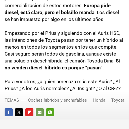
comercialización de estos motores.
Europa pide
diesel, está claro, pero el bolsillo manda
. Los diesel
se han impuesto por algo en los últimos años.
Empezando por el Prius y siguiendo con el Auris
HSD
,
las intenciones de Toyota pasan por tener un híbrido al
menos en todos los segmentos en los que compite.
Casi seguro serán todos de gasolina, aunque existe
una solución diesel-híbrida, el camión Toyoda Dina.
Si
no venden diesel-híbrido es porque “pasan”
.
Para vosotros, ¿a quién amenaza más este Auris? ¿Al
Prius? ¿A los Auris normales? ¿Al Insight? ¿O al CR-Z?
TEMAS
Coches híbridos y enchufables
Honda
Toyota
FACEBOOK
TWITTER
FLIPBOARD
E-
WHATSAPP
MAIL