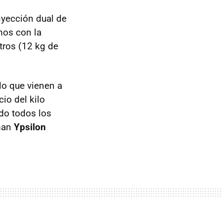
nyección dual de
mos con la
tros (12 kg de
o que vienen a
cio del kilo
ndo todos los
aman
Ypsilon