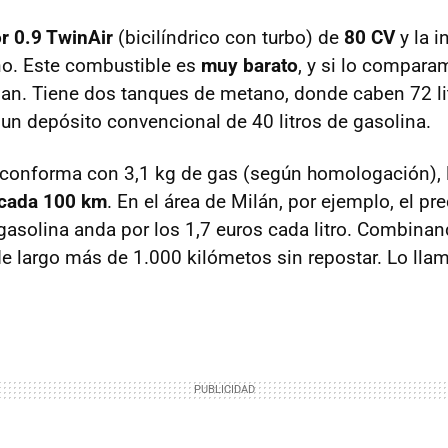
r 0.9 TwinAir
(bicilíndrico con turbo) de
80 CV
y la i
no. Este combustible es
muy barato
, y si lo compara
alan. Tiene dos tanques de metano, donde caben 72 li
 un depósito convencional de 40 litros de gasolina.
conforma con 3,1 kg de gas (según homologación), l
 cada 100 km
. En el área de Milán, por ejemplo, el pre
a gasolina anda por los 1,7 euros cada litro. Combina
e largo más de 1.000 kilómetos sin repostar. Lo ll