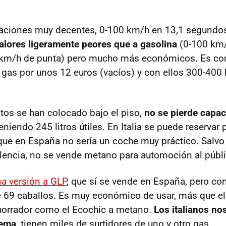
taciones muy decentes, 0-100 km/h en 13,1 segundos
alores ligeramente peores que a gasolina
(0-100 km/
km/h de punta) pero mucho más económicos. Es com
 gas por unos 12 euros (vacíos) y con ellos 300-400
os se han colocado bajo el piso,
no se pierde capac
teniendo 245 litros útiles. En Italia se puede reservar
nque en España no sería un coche muy práctico. Salvo 
lencia, no se vende metano para automoción al públi
na versión a
GLP
, que sí se vende en España, pero con
e 69 caballos. Es muy económico de usar, más que el 
horrador como el Ecochic a metano.
Los italianos no
tema
, tienen miles de surtidores de uno y otro gas.