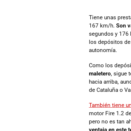
Tiene unas pres
167 km/h.
Son v
segundos y 176 
los depósitos de
autonomía.
Como los depósit
maletero
, sigue 
hacia arriba, au
de Cataluña o Va
También tiene u
motor Fire 1.2 d
pero no es tan a
ventaja en este 