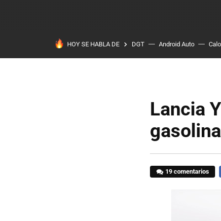
HOY SE HABLA DE
DGT
Android Auto
Calo
Lancia Y
gasolin
19 comentarios