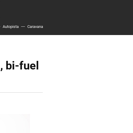
Autopista
Caravana
 bi-fuel