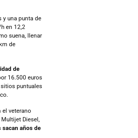
 y una punta de
h en 12,2
o suena, llenar
 km de
idad de
 por 16.500 euros
sitios puntuales
co.
 el veterano
Multijet Diesel,
s sacan años de