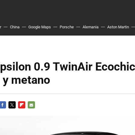
r
China
Google Maps
Porsche
Alemania
Aston Martin
psilon 0.9 TwinAir Ecochic,
a y metano
FACEBOOK
TWITTER
FLIPBOARD
E-
MAIL