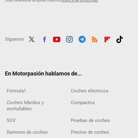
Suscribiéndote aceptas nuestra
política de privacidad
Síguenos
Twit
Fac
Yout
Inst
Tele
RSS
Flip
Tikt
ter
ebo
ube
agra
gra
boar
ok
ok
m
m
d
En Motorpasión hablamos de...
Fórmula1
Coches eléctricos
Coches híbridos y
Compactos
enchufables
SUV
Pruebas de coches
Rumores de coches
Precios de coches