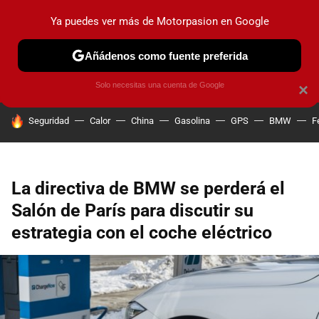
Ya puedes ver más de Motorpasion en Google
PRUEBAS
COCHES ELÉCTRICOS
OBSERVATORIO
F1
Añádenos como fuente preferida
Solo necesitas una cuenta de Google
×
HOY SE HABLA DE
Seguridad
Calor
China
Gasolina
GPS
BMW
F
La directiva de BMW se perderá el
Salón de París para discutir su
estrategia con el coche eléctrico