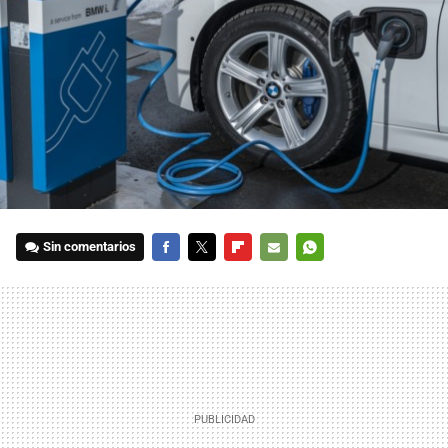
Sin comentarios
FACEBOOK
TWITTER
FLIPBOARD
E-
WHATSAPP
MAIL