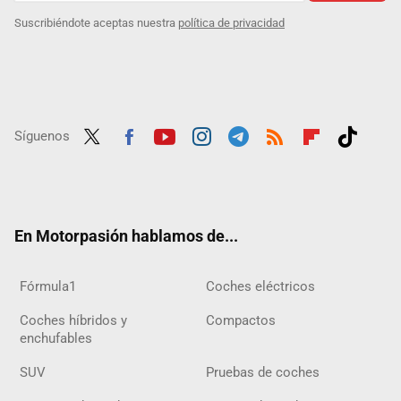
Suscribiéndote aceptas nuestra
política de privacidad
Síguenos
Twit
Fac
Yout
Inst
Tele
RSS
Flip
Tikt
ter
ebo
ube
agra
gra
boar
ok
ok
m
m
d
En Motorpasión hablamos de...
Fórmula1
Coches eléctricos
Coches híbridos y
Compactos
enchufables
SUV
Pruebas de coches