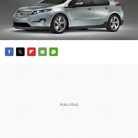
FACEBOOK
TWITTER
FLIPBOARD
E-
WHATSAPP
MAIL