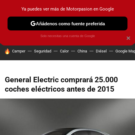
Ya puedes ver más de Motorpasion en Google
PRUEBAS
COCHES ELÉCTRICOS
OBSERVATORIO
F1
Añádenos como fuente preferida
Solo necesitas una cuenta de Google
×
HOY SE HABLA DE
Camper
Seguridad
Calor
China
Diésel
Google Ma
General Electric comprará 25.000
coches eléctricos antes de 2015