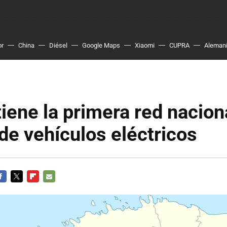
or
China
Diésel
Google Maps
Xiaomi
CUPRA
Aleman
tiene la primera red nacion
de vehículos eléctricos
ACEBOOK
TWITTER
FLIPBOARD
E-
MAIL