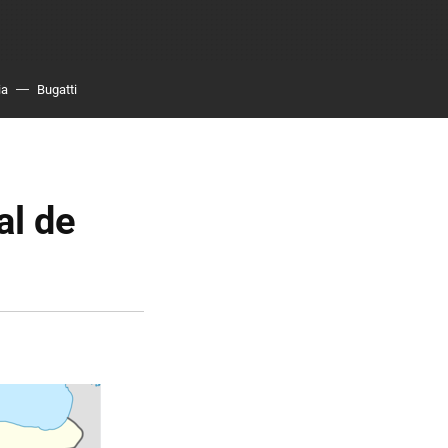
ia
Bugatti
al de