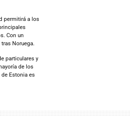
d permitirá a los
principales
os. Con un
 tras Noruega.
e particulares y
mayoría de los
 de Estonia es