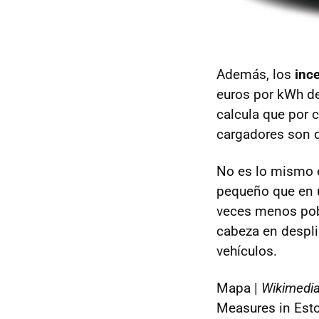
Además, los
inc
euros por kWh de
calcula que por 
cargadores son 
No es lo mismo e
pequeño que en u
veces menos pobl
cabeza en despli
vehículos.
Mapa |
Wikimed
Measures in Est