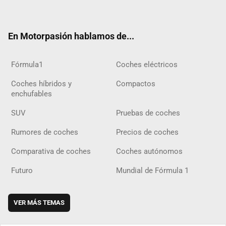
ter
ebo
ube
agra
gra
boar
ok
ok
m
m
d
En Motorpasión hablamos de...
Fórmula1
Coches eléctricos
Coches híbridos y
Compactos
enchufables
SUV
Pruebas de coches
Rumores de coches
Precios de coches
Comparativa de coches
Coches autónomos
Futuro
Mundial de Fórmula 1
VER MÁS TEMAS