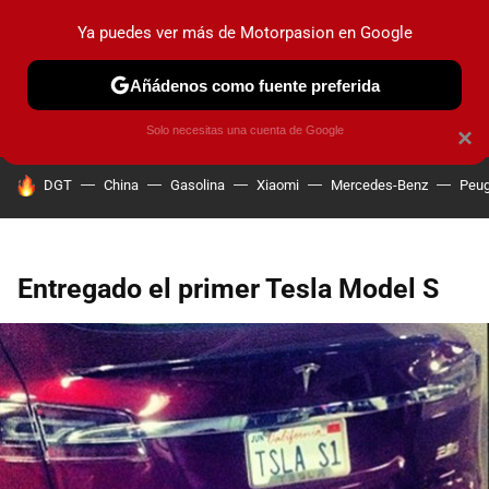
Ya puedes ver más de Motorpasion en Google
PRUEBAS
COCHES ELÉCTRICOS
OBSERVATORIO
F1
Añádenos como fuente preferida
Solo necesitas una cuenta de Google
×
HOY SE HABLA DE
DGT
China
Gasolina
Xiaomi
Mercedes-Benz
Peug
Entregado el primer Tesla Model S