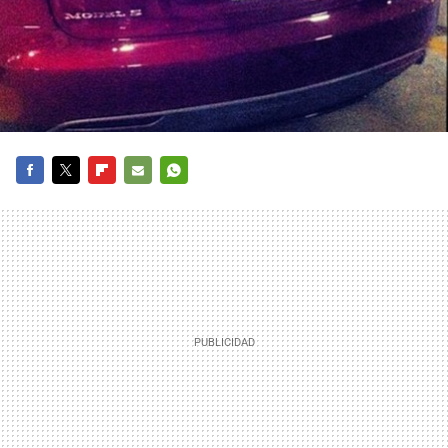
FACEBOOK
TWITTER
FLIPBOARD
E-
WHATSAPP
MAIL