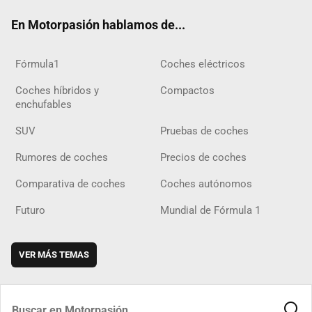
ok
m
m
d
En Motorpasión hablamos de...
Fórmula1
Coches eléctricos
Coches híbridos y
Compactos
enchufables
SUV
Pruebas de coches
Rumores de coches
Precios de coches
Comparativa de coches
Coches autónomos
Futuro
Mundial de Fórmula 1
VER MÁS TEMAS