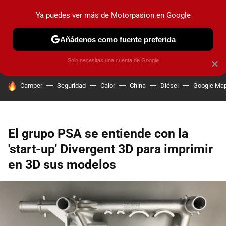
Ya puedes ver más de Motorpasion en Google
PRUEBAS
COCHES ELÉCTRICOS
OBSERVATORIO
F1
Añádenos como fuente preferida
Solo necesitas una cuenta de Google
×
HOY SE HABLA DE
Camper
Seguridad
Calor
China
Diésel
Google Ma
El grupo PSA se entiende con la
'start-up' Divergent 3D para imprimir
en 3D sus modelos