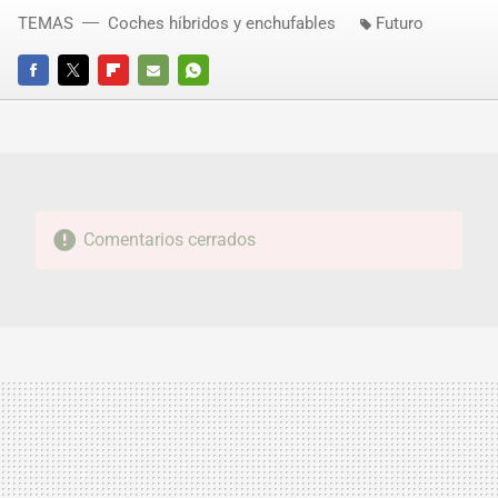
TEMAS
Coches híbridos y enchufables
Futuro
FACEBOOK
TWITTER
FLIPBOARD
E-
WHATSAPP
MAIL
Comentarios cerrados