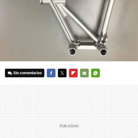
Sin comentarios
FACEBOOK
TWITTER
FLIPBOARD
E-
WHATSAPP
MAIL