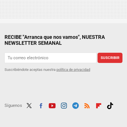
RECIBE "Arranca que nos vamos", NUESTRA
NEWSLETTER SEMANAL
SUSCRIBIR
Suscribiéndote aceptas nuestra
política de privacidad
Síguenos
Twit
Fac
Yout
Inst
Tele
RSS
Flip
Tikt
ter
ebo
ube
agra
gra
boar
ok