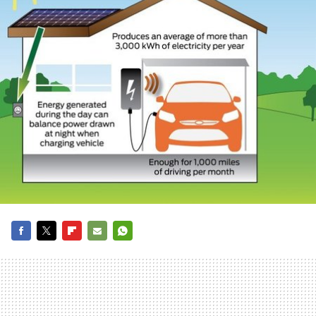
FACEBOOK
TWITTER
FLIPBOARD
E-
WHATSAPP
MAIL