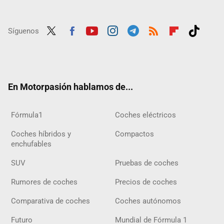
Síguenos
Twit
Fac
Yout
Inst
Tele
RSS
Flip
Tikt
ter
ebo
ube
agra
gra
boar
ok
ok
m
m
d
En Motorpasión hablamos de...
Fórmula1
Coches eléctricos
Coches híbridos y
Compactos
enchufables
SUV
Pruebas de coches
Rumores de coches
Precios de coches
Comparativa de coches
Coches autónomos
Futuro
Mundial de Fórmula 1