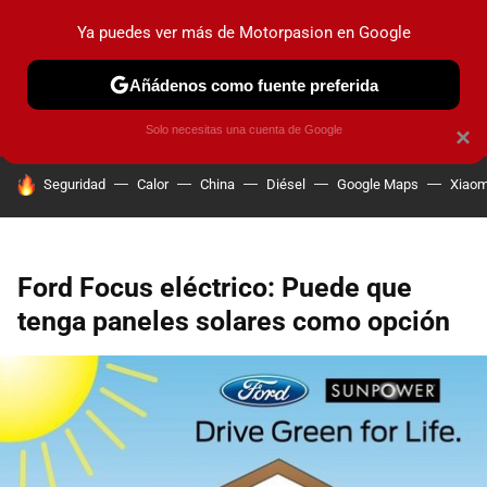
Ya puedes ver más de Motorpasion en Google
PRUEBAS
COCHES ELÉCTRICOS
OBSERVATORIO
F1
Añádenos como fuente preferida
Solo necesitas una cuenta de Google
×
HOY SE HABLA DE
Seguridad
Calor
China
Diésel
Google Maps
Xiaom
Ford Focus eléctrico: Puede que
tenga paneles solares como opción