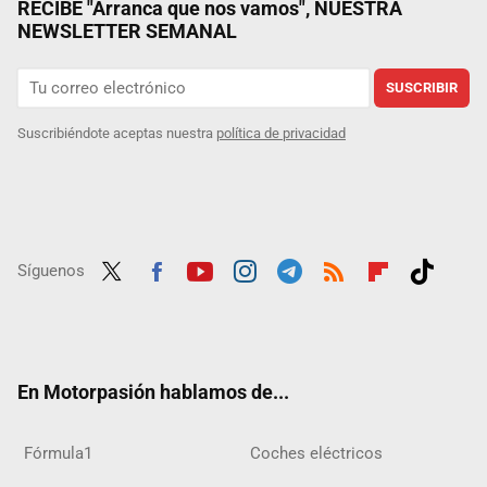
RECIBE "Arranca que nos vamos", NUESTRA
NEWSLETTER SEMANAL
SUSCRIBIR
Suscribiéndote aceptas nuestra
política de privacidad
Síguenos
Twit
Fac
Yout
Inst
Tele
RSS
Flip
Tikt
ter
ebo
ube
agra
gra
boar
ok
ok
m
m
d
En Motorpasión hablamos de...
Fórmula1
Coches eléctricos