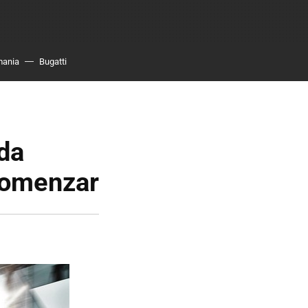
mania
Bugatti
ida
comenzar