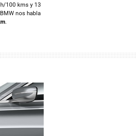
kWh/100 kms y 13
a, BMW nos habla
km
.