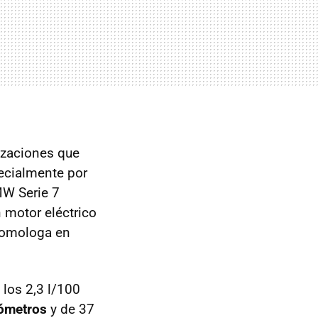
izaciones que
ecialmente por
MW Serie 7
n motor eléctrico
homologa en
los 2,3 l/100
lómetros
y de 37