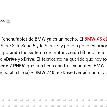
mos
ón (enchufable) de BMW ya es un hecho. El
BMW X5 eD
 Serie 3, la Serie 5 y la Serie 7, y poco a poco est
orporando los sistema de motorización híbridos enc
mo
eDrive
y
xDrive
. El fabricante ha querido que hoy t
erie 7 PHEV
, que nos llega con tres variantes: BM
e batalla larga) y BMW 740Le xDrive (versión con trac