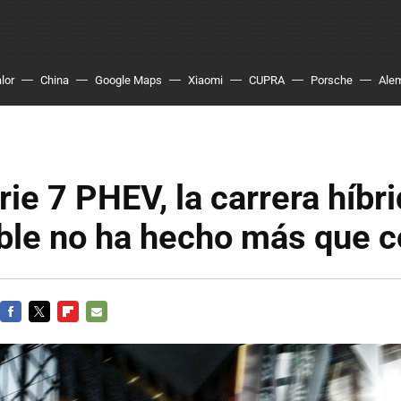
lor
China
Google Maps
Xiaomi
CUPRA
Porsche
Ale
e 7 PHEV, la carrera híbr
ble no ha hecho más que 
FACEBOOK
TWITTER
FLIPBOARD
E-
MAIL