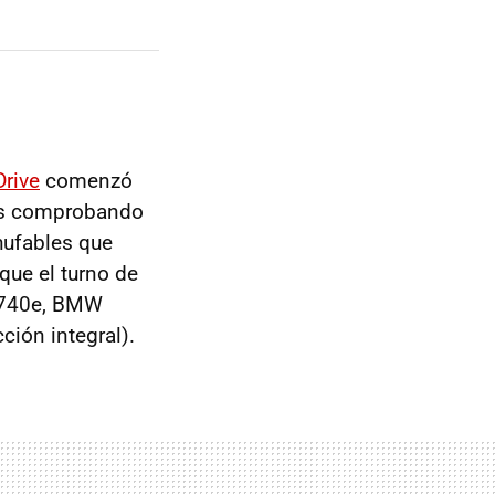
rive
comenzó
amos comprobando
hufables que
oque el turno de
W 740e, BMW
ción integral).