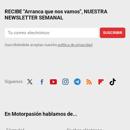
RECIBE "Arranca que nos vamos", NUESTRA
NEWSLETTER SEMANAL
SUSCRIBIR
Suscribiéndote aceptas nuestra
política de privacidad
Síguenos
Twit
Fac
Yout
Inst
Tele
RSS
Flip
Tikt
ter
ebo
ube
agra
gra
boar
ok
ok
m
m
d
En Motorpasión hablamos de...