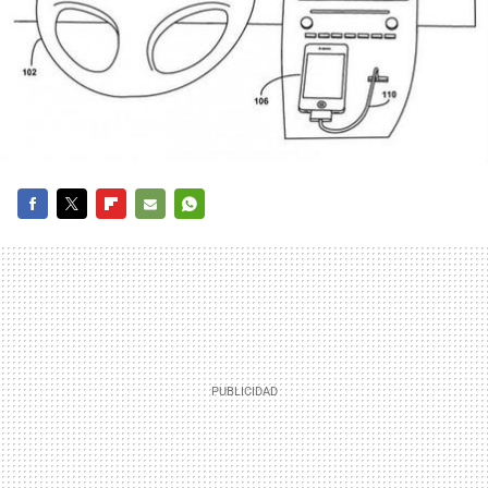
FACEBOOK
TWITTER
FLIPBOARD
E-
WHATSAPP
MAIL