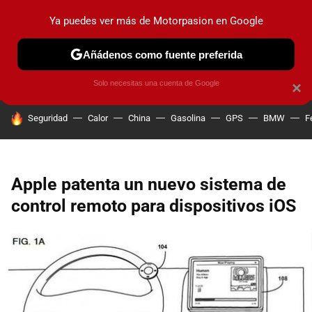
Ya puedes ver más de Motorpasion en Google
PRUEBAS
COCHES ELÉCTRICOS
OBSERVATORIO
F1
Añádenos como fuente preferida
Solo necesitas una cuenta de Google
×
HOY SE HABLA DE
Seguridad
Calor
China
Gasolina
GPS
BMW
F
Apple patenta un nuevo sistema de
control remoto para dispositivos iOS