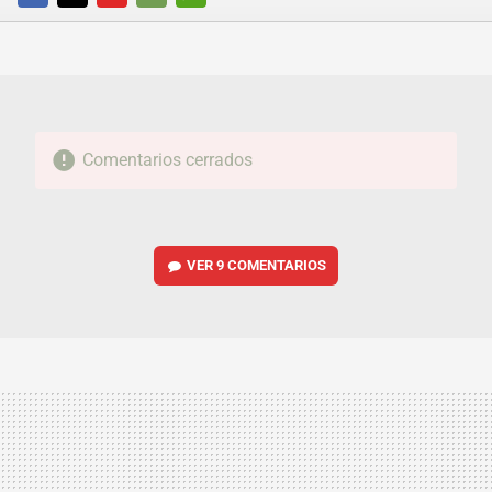
FACEBOOK
TWITTER
FLIPBOARD
E-
WHATSAPP
MAIL
Comentarios cerrados
VER
9 COMENTARIOS