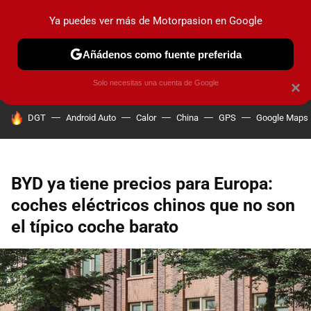
Ya puedes ver más de Motorpasion en Google
PRUEBAS
COCHES ELÉCTRICOS
OBSERVATORIO
F1
Añádenos como fuente preferida
Solo necesitas una cuenta de Google
×
HOY SE HABLA DE
DGT
Android Auto
Calor
China
GPS
Google Maps
BYD ya tiene precios para Europa:
coches eléctricos chinos que no son
el típico coche barato