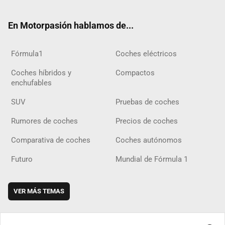
ter
ebo
ube
agra
gra
boar
ok
ok
m
m
d
En Motorpasión hablamos de...
Fórmula1
Coches eléctricos
Coches híbridos y
Compactos
enchufables
SUV
Pruebas de coches
Rumores de coches
Precios de coches
Comparativa de coches
Coches autónomos
Futuro
Mundial de Fórmula 1
VER MÁS TEMAS