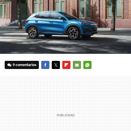
9 comentarios
FACEBOOK
TWITTER
FLIPBOARD
E-
WHATSAPP
MAIL