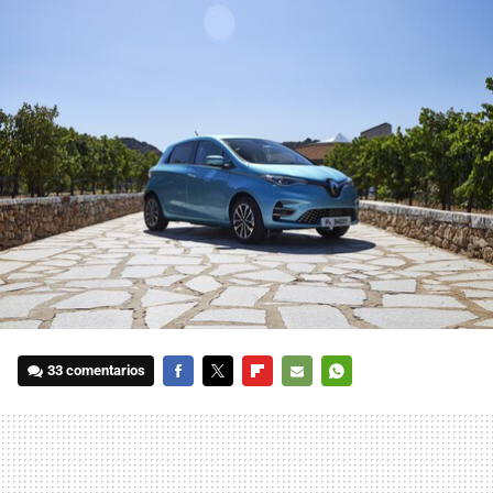
33 comentarios
FACEBOOK
TWITTER
FLIPBOARD
E-
WHATSAPP
MAIL