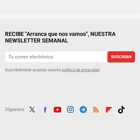
RECIBE "Arranca que nos vamos", NUESTRA
NEWSLETTER SEMANAL
SUSCRIBIR
Suscribiéndote aceptas nuestra
política de privacidad
Síguenos
Twit
Fac
Yout
Inst
Tele
RSS
Flip
Tikt
ter
ebo
ube
agra
gra
boar
ok
ok
m
m
d