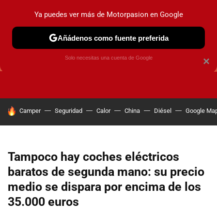
Ya puedes ver más de Motorpasion en Google
Añádenos como fuente preferida
GUÍAS DE COMPRA
OFERTAS DE COCHES
CONSEJOS
Solo necesitas una cuenta de Google
×
HOY SE HABLA DE
Camper
Seguridad
Calor
China
Diésel
Google Ma
Tampoco hay coches eléctricos
baratos de segunda mano: su precio
medio se dispara por encima de los
35.000 euros