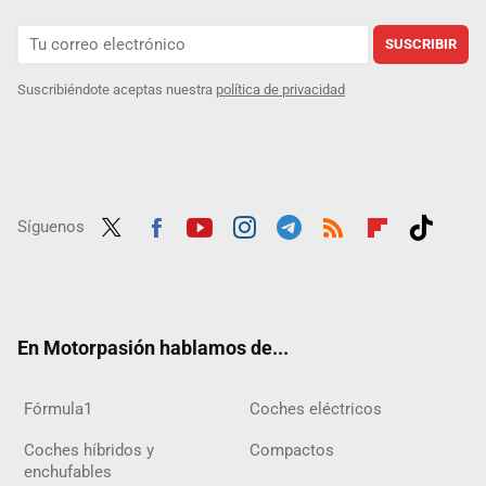
SUSCRIBIR
Suscribiéndote aceptas nuestra
política de privacidad
Síguenos
Twit
Fac
Yout
Inst
Tele
RSS
Flip
Tikt
ter
ebo
ube
agra
gra
boar
ok
ok
m
m
d
En Motorpasión hablamos de...
Fórmula1
Coches eléctricos
Coches híbridos y
Compactos
enchufables