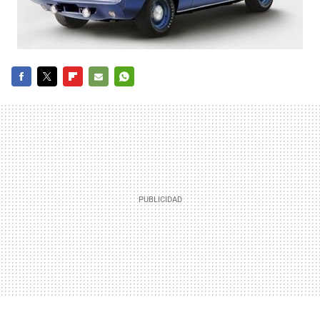
FACEBOOK
TWITTER
FLIPBOARD
E-
WHATSAPP
MAIL