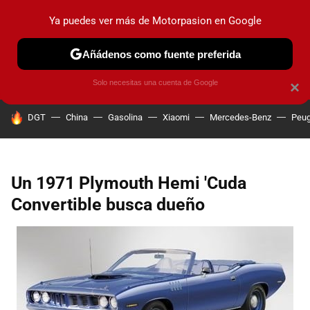
Ya puedes ver más de Motorpasion en Google
PRUEBAS
COCHES ELÉCTRICOS
OBSERVATORIO
F1
Añádenos como fuente preferida
Solo necesitas una cuenta de Google
×
HOY SE HABLA DE
DGT
China
Gasolina
Xiaomi
Mercedes-Benz
Peug
Un 1971 Plymouth Hemi 'Cuda
Convertible busca dueño