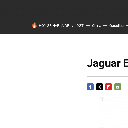
HOY SE HABLA DE
DGT
China
Gasolina
Jaguar E
FACEBOOK
TWITTER
FLIPBOARD
E-
MAIL