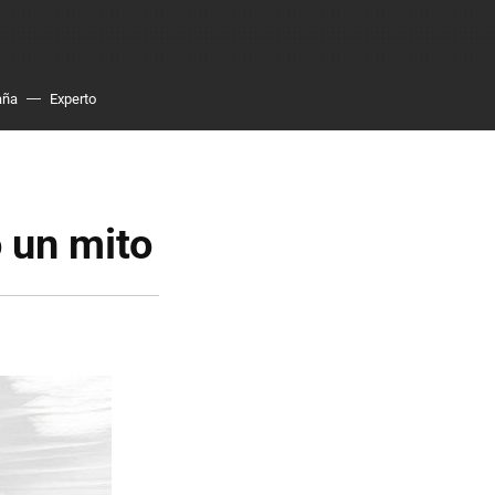
aña
Experto
 un mito