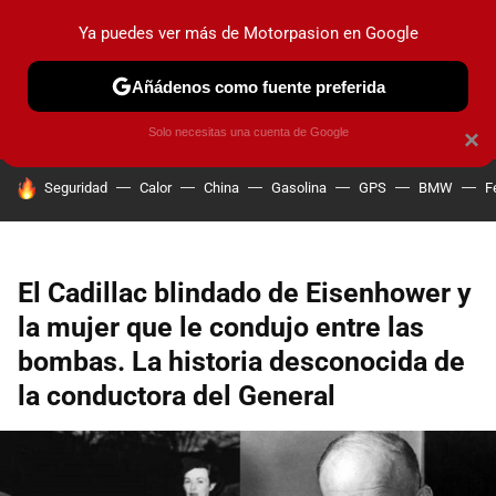
Ya puedes ver más de Motorpasion en Google
PRUEBAS
COCHES ELÉCTRICOS
OBSERVATORIO
F1
Añádenos como fuente preferida
Solo necesitas una cuenta de Google
×
HOY SE HABLA DE
Seguridad
Calor
China
Gasolina
GPS
BMW
F
El Cadillac blindado de Eisenhower y
la mujer que le condujo entre las
bombas. La historia desconocida de
la conductora del General