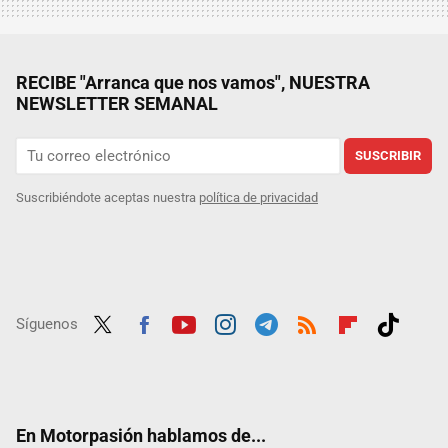
RECIBE "Arranca que nos vamos", NUESTRA
NEWSLETTER SEMANAL
SUSCRIBIR
Suscribiéndote aceptas nuestra
política de privacidad
Síguenos
Twit
Fac
Yout
Inst
Tele
RSS
Flip
Tikt
ter
ebo
ube
agra
gra
boar
ok
ok
m
m
d
En Motorpasión hablamos de...