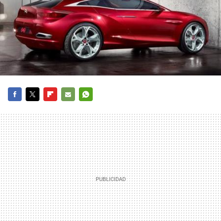
FACEBOOK
TWITTER
FLIPBOARD
E-
WHATSAPP
MAIL