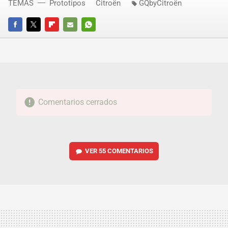
TEMAS
Prototipos
Citroën
GQbyCitroën
FACEBOOK
TWITTER
FLIPBOARD
E-
WHATSAPP
MAIL
Comentarios cerrados
VER
55 COMENTARIOS