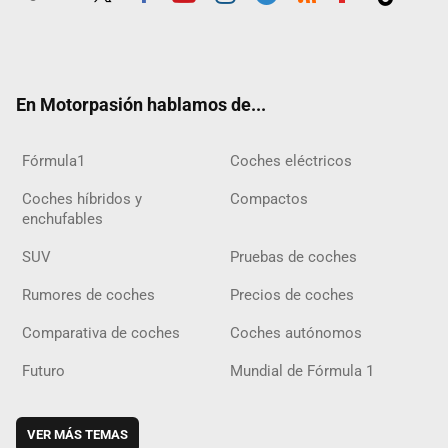
Twit
Fac
Yout
Inst
Tele
RSS
Flip
Tikt
ter
ebo
ube
agra
gra
boar
ok
ok
m
m
d
En Motorpasión hablamos de...
Fórmula1
Coches eléctricos
Coches híbridos y
Compactos
enchufables
SUV
Pruebas de coches
Rumores de coches
Precios de coches
Comparativa de coches
Coches autónomos
Futuro
Mundial de Fórmula 1
VER MÁS TEMAS