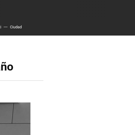
i
Ciudad
año