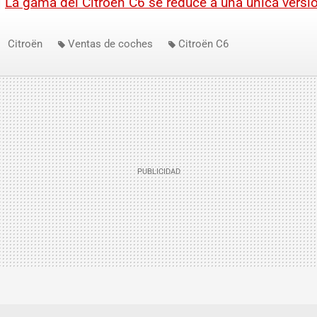
|
La gama del Citroën C6 se reduce a una única versi
Citroën
Ventas de coches
Citroën C6