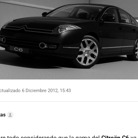
tualizado 6 Diciembre 2012, 15:43
tas
obre todo considerando que la gama del
Citroën C6
ya 