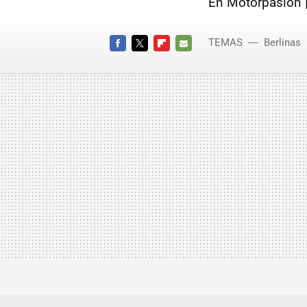
En Motorpasión 
TEMAS
Berlinas
FACEBOOK
TWITTER
FLIPBOARD
E-
MAIL