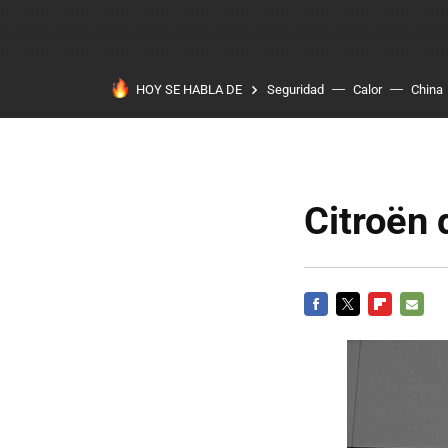
HOY SE HABLA DE
Seguridad
Calor
China
Citroën 
FACEBOOK
TWITTER
FLIPBOARD
E-
MAIL