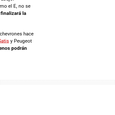
mo el E, no se
,
finalizará la
 chevrones hace
Satis
y Peugeot
enos podrán