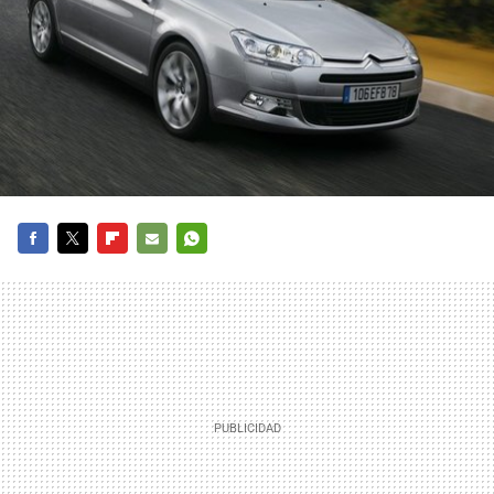
FACEBOOK
TWITTER
FLIPBOARD
E-
WHATSAPP
MAIL