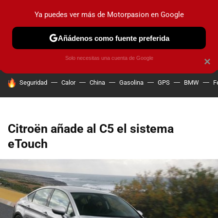
Ya puedes ver más de Motorpasion en Google
PRUEBAS
COCHES ELÉCTRICOS
OBSERVATORIO
F1
Añádenos como fuente preferida
Solo necesitas una cuenta de Google
×
HOY SE HABLA DE
Seguridad
Calor
China
Gasolina
GPS
BMW
F
Citroën añade al C5 el sistema
eTouch