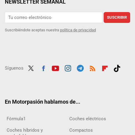
NEWSLETTER SEMANAL
SUSCRIBIR
Suscribiéndote aceptas nuestra
política de privacidad
Síguenos
Twit
Fac
Yout
Inst
Tele
RSS
Flip
Tikt
ter
ebo
ube
agra
gra
boar
ok
ok
m
m
d
En Motorpasión hablamos de...
Fórmula1
Coches eléctricos
Coches híbridos y
Compactos