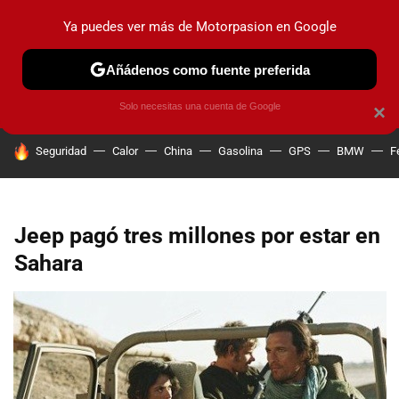
Ya puedes ver más de Motorpasion en Google
PRUEBAS
COCHES ELÉCTRICOS
OBSERVATORIO
F1
Añádenos como fuente preferida
Solo necesitas una cuenta de Google
×
HOY SE HABLA DE
Seguridad
Calor
China
Gasolina
GPS
BMW
F
Jeep pagó tres millones por estar en
Sahara