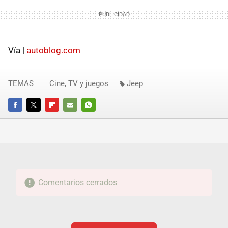
Vía |
autoblog.com
TEMAS
Cine, TV y juegos
Jeep
FACEBOOK
TWITTER
FLIPBOARD
E-
WHATSAPP
MAIL
Comentarios cerrados