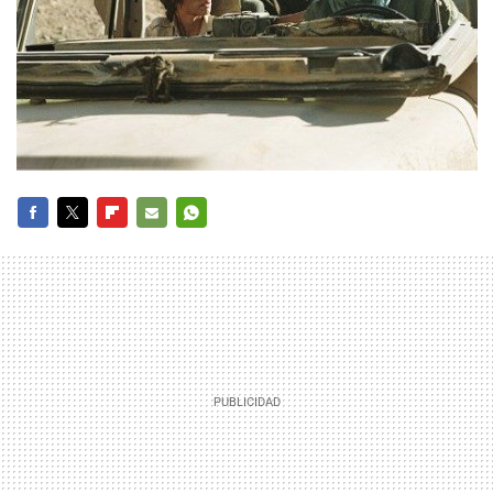
FACEBOOK
TWITTER
FLIPBOARD
E-
WHATSAPP
MAIL