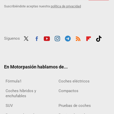
Suscribiéndote aceptas nuestra
política de privacidad
Síguenos
Twit
Fac
Yout
Inst
Tele
RSS
Flip
Tikt
ter
ebo
ube
agra
gra
boar
ok
ok
m
m
d
En Motorpasión hablamos de...
Fórmula1
Coches eléctricos
Coches híbridos y
Compactos
enchufables
SUV
Pruebas de coches