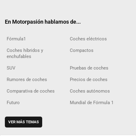
ter
ebo
ube
agra
gra
boar
ok
ok
m
m
d
En Motorpasión hablamos de...
Fórmula1
Coches eléctricos
Coches híbridos y
Compactos
enchufables
SUV
Pruebas de coches
Rumores de coches
Precios de coches
Comparativa de coches
Coches autónomos
Futuro
Mundial de Fórmula 1
VER MÁS TEMAS