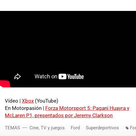
Vídeo |
Xbox
(YouTube)
En Motorpasión |
Forza Motorsport 5: Pagani Huayra y
McLaren P1, presentados por Jeremy Clarkson
TEMAS
Cine, TV y juegos
Ford
Superdeportivos
Fo