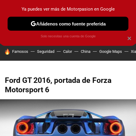
Ya puedes ver más de Motorpasion en Google
PRUEBAS
COCHES ELÉCTRICOS
OBSERVATORIO
F1
Añádenos como fuente preferida
Solo necesitas una cuenta de Google
×
HOY SE HABLA DE
Famosos
Seguridad
Calor
China
Google Maps
Xi
Ford GT 2016, portada de Forza
Motorsport 6