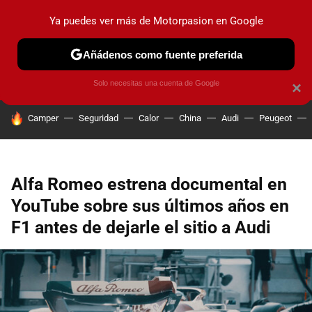
Ya puedes ver más de Motorpasion en Google
PRUEBAS
COCHES ELÉCTRICOS
OBSERVATORIO
F1
Añádenos como fuente preferida
Solo necesitas una cuenta de Google
×
HOY SE HABLA DE
Camper
Seguridad
Calor
China
Audi
Peugeot
Alfa Romeo estrena documental en
YouTube sobre sus últimos años en
F1 antes de dejarle el sitio a Audi