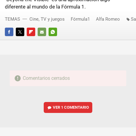
diferente al mundo de la Fórmula 1.
TEMAS
Cine, TV y juegos
Fórmula1
Alfa Romeo
Sa
FACEBOOK
TWITTER
FLIPBOARD
E-
WHATSAPP
MAIL
Comentarios cerrados
VER
1 COMENTARIO