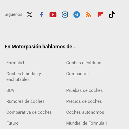
Síguenos
Twit
Fac
Yout
Inst
Tele
RSS
Flip
Tikt
ter
ebo
ube
agra
gra
boar
ok
ok
m
m
d
En Motorpasión hablamos de...
Fórmula1
Coches eléctricos
Coches híbridos y
Compactos
enchufables
SUV
Pruebas de coches
Rumores de coches
Precios de coches
Comparativa de coches
Coches autónomos
Futuro
Mundial de Fórmula 1