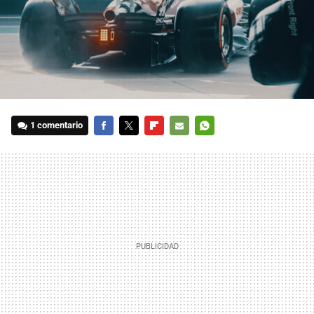
1 comentario
FACEBOOK
TWITTER
FLIPBOARD
E-
WHATSAPP
MAIL