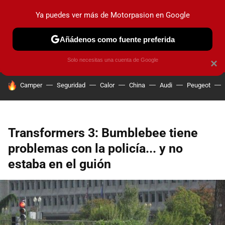
Ya puedes ver más de Motorpasion en Google
PRUEBAS
COCHES ELÉCTRICOS
OBSERVATORIO
F1
Añádenos como fuente preferida
Solo necesitas una cuenta de Google
×
HOY SE HABLA DE
Camper
Seguridad
Calor
China
Audi
Peugeot
Transformers 3: Bumblebee tiene
problemas con la policía... y no
estaba en el guión