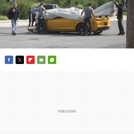
FACEBOOK
TWITTER
FLIPBOARD
E-
WHATSAPP
MAIL