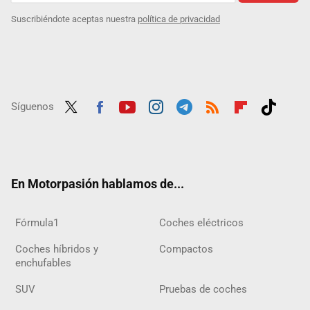
Suscribiéndote aceptas nuestra
política de privacidad
Síguenos
Twit
Fac
Yout
Inst
Tele
RSS
Flip
Tikt
ter
ebo
ube
agra
gra
boar
ok
ok
m
m
d
En Motorpasión hablamos de...
Fórmula1
Coches eléctricos
Coches híbridos y
Compactos
enchufables
SUV
Pruebas de coches