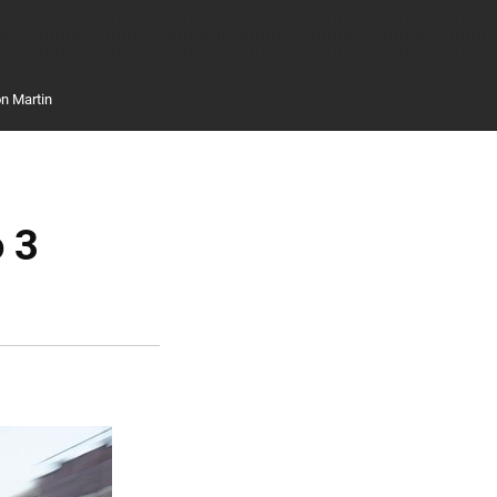
n Martin
o 3