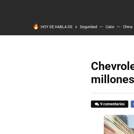
HOY SE HABLA DE
Seguridad
Calor
China
Chevrole
millone
9 comentarios
F