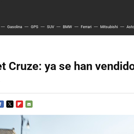
Gasolina
GPS
SUV
BMW
Ferrari
Mitsubishi
Asto
t Cruze: ya se han vendid
s
ACEBOOK
TWITTER
FLIPBOARD
E-
MAIL