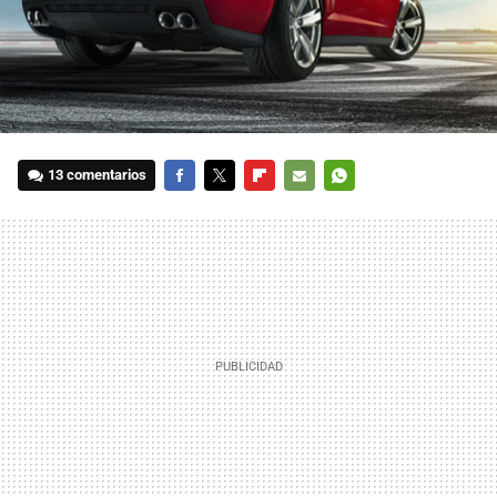
13 comentarios
FACEBOOK
TWITTER
FLIPBOARD
E-
WHATSAPP
MAIL