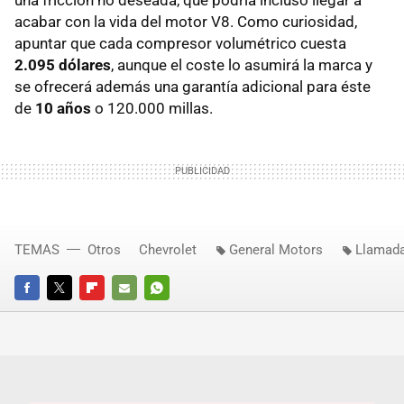
acabar con la vida del motor V8. Como curiosidad,
apuntar que cada compresor volumétrico cuesta
2.095 dólares
, aunque el coste lo asumirá la marca y
se ofrecerá además una garantía adicional para éste
de
10 años
o 120.000 millas.
TEMAS
Otros
Chevrolet
General Motors
Llamada
FACEBOOK
TWITTER
FLIPBOARD
E-
WHATSAPP
MAIL