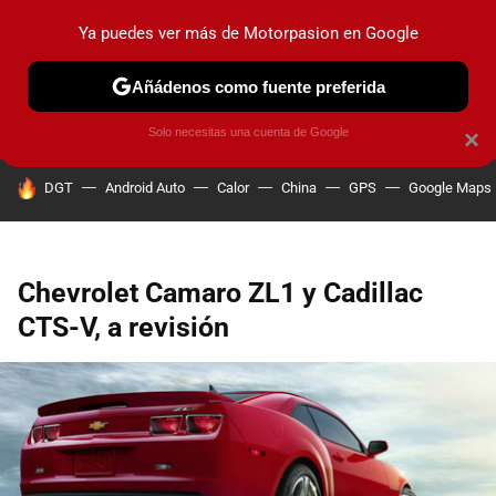
Ya puedes ver más de Motorpasion en Google
PRUEBAS
COCHES ELÉCTRICOS
OBSERVATORIO
F1
Añádenos como fuente preferida
Solo necesitas una cuenta de Google
×
HOY SE HABLA DE
DGT
Android Auto
Calor
China
GPS
Google Maps
Chevrolet Camaro ZL1 y Cadillac
CTS-V, a revisión