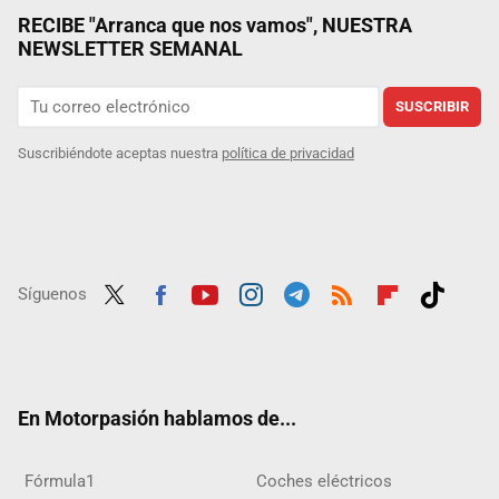
RECIBE "Arranca que nos vamos", NUESTRA
NEWSLETTER SEMANAL
SUSCRIBIR
Suscribiéndote aceptas nuestra
política de privacidad
Síguenos
Twit
Fac
Yout
Inst
Tele
RSS
Flip
Tikt
ter
ebo
ube
agra
gra
boar
ok
ok
m
m
d
En Motorpasión hablamos de...
Fórmula1
Coches eléctricos