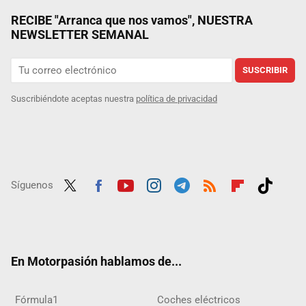
RECIBE "Arranca que nos vamos", NUESTRA
NEWSLETTER SEMANAL
SUSCRIBIR
Suscribiéndote aceptas nuestra
política de privacidad
Síguenos
Twit
Fac
Yout
Inst
Tele
RSS
Flip
Tikt
ter
ebo
ube
agra
gra
boar
ok
ok
m
m
d
En Motorpasión hablamos de...
Fórmula1
Coches eléctricos