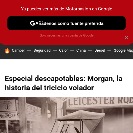
Ya puedes ver más de Motorpasion en Google
PRUEBAS
COCHES ELÉCTRICOS
OBSERVATORIO
F1
Añádenos como fuente preferida
Solo necesitas una cuenta de Google
×
HOY SE HABLA DE
Camper
Seguridad
Calor
China
Diésel
Google Ma
Especial descapotables: Morgan, la
historia del triciclo volador