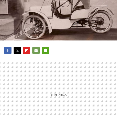
FACEBOOK
TWITTER
FLIPBOARD
E-
WHATSAPP
MAIL