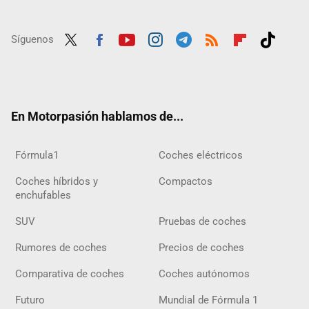
Síguenos
Twit
Fac
Yout
Inst
Tele
RSS
Flip
Tikt
ter
ebo
ube
agra
gra
boar
ok
ok
m
m
d
En Motorpasión hablamos de...
Fórmula1
Coches eléctricos
Coches híbridos y
Compactos
enchufables
SUV
Pruebas de coches
Rumores de coches
Precios de coches
Comparativa de coches
Coches autónomos
Futuro
Mundial de Fórmula 1