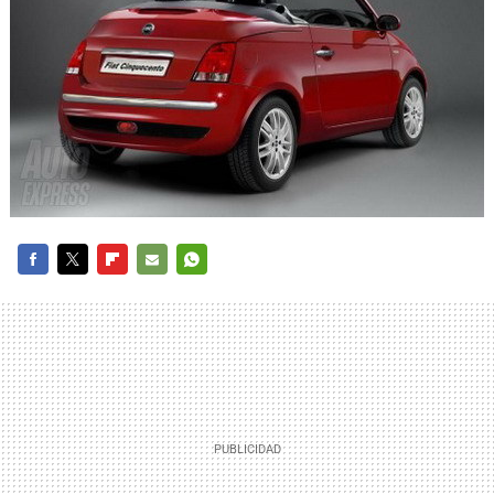
FACEBOOK
TWITTER
FLIPBOARD
E-
WHATSAPP
MAIL