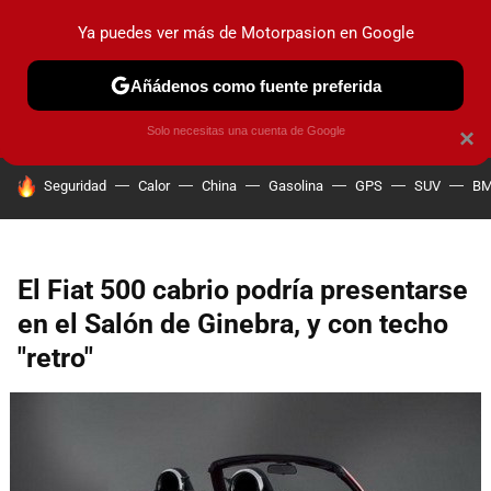
Ya puedes ver más de Motorpasion en Google
PRUEBAS
COCHES ELÉCTRICOS
OBSERVATORIO
F1
Añádenos como fuente preferida
Solo necesitas una cuenta de Google
×
HOY SE HABLA DE
Seguridad
Calor
China
Gasolina
GPS
SUV
B
El Fiat 500 cabrio podría presentarse
en el Salón de Ginebra, y con techo
"retro"