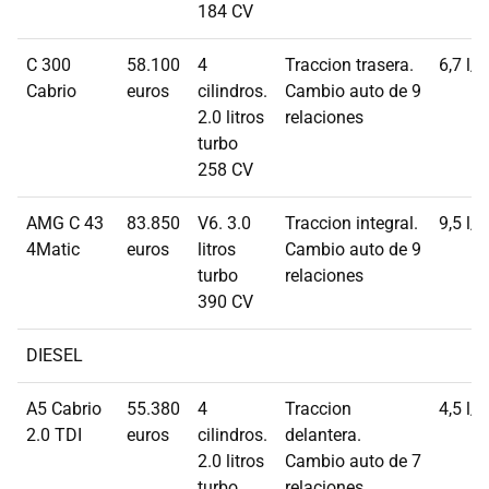
184 CV
C 300
58.100
4
Traccion trasera.
6,7 l/
Cabrio
euros
cilindros.
Cambio auto de 9
2.0 litros
relaciones
turbo
258 CV
AMG C 43
83.850
V6. 3.0
Traccion integral.
9,5 l/
4Matic
euros
litros
Cambio auto de 9
turbo
relaciones
390 CV
DIESEL
A5 Cabrio
55.380
4
Traccion
4,5 l/
2.0 TDI
euros
cilindros.
delantera.
2.0 litros
Cambio auto de 7
turbo
relaciones