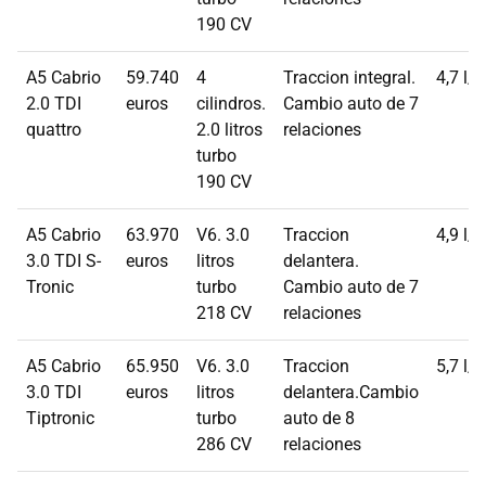
190 CV
A5 Cabrio
59.740
4
Traccion integral.
4,7 l/
2.0 TDI
euros
cilindros.
Cambio auto de 7
quattro
2.0 litros
relaciones
turbo
190 CV
A5 Cabrio
63.970
V6. 3.0
Traccion
4,9 l/
3.0 TDI S-
euros
litros
delantera.
Tronic
turbo
Cambio auto de 7
218 CV
relaciones
A5 Cabrio
65.950
V6. 3.0
Traccion
5,7 l/
3.0 TDI
euros
litros
delantera.Cambio
Tiptronic
turbo
auto de 8
286 CV
relaciones