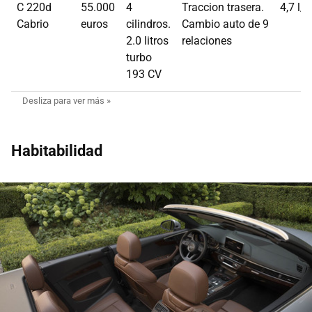
C 220d
55.000
4
Traccion trasera.
4,7 l/
Cabrio
euros
cilindros.
Cambio auto de 9
2.0 litros
relaciones
turbo
193 CV
Habitabilidad