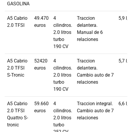
GASOLINA
A5 Cabrio
49.470
4
Traccion
5,9 l/
2.0 TFSI
euros
cilindros.
delantera.
2.0 litros
Manual de 6
turbo
relaciones
190 CV
A5 Cabrio
52420
4
Traccion
5,7 l/
2.0 TFSI
euros
cilindros.
delantera.
S-Tronic
2.0 litros
Cambio auto de 7
turbo
relaciones
190 CV
A5 Cabrio
59.660
4
Traccion integral.
6,6 l/
2.0 TFSI
euros
cilindros.
Cambio auto de 7
Quattro S-
2.0 litros
relaciones
tronic
turbo
252 CV