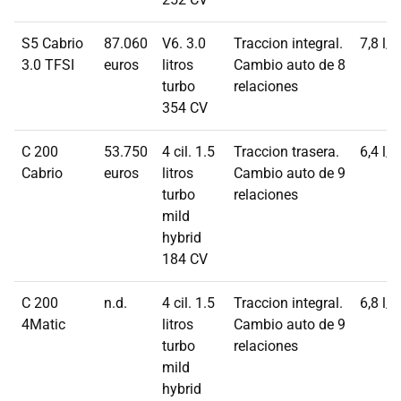
S5 Cabrio
87.060
V6. 3.0
Traccion integral.
7,8 l/
3.0 TFSI
euros
litros
Cambio auto de 8
turbo
relaciones
354 CV
C 200
53.750
4 cil. 1.5
Traccion trasera.
6,4 l/
Cabrio
euros
litros
Cambio auto de 9
turbo
relaciones
mild
hybrid
184 CV
C 200
n.d.
4 cil. 1.5
Traccion integral.
6,8 l/
4Matic
litros
Cambio auto de 9
turbo
relaciones
mild
hybrid