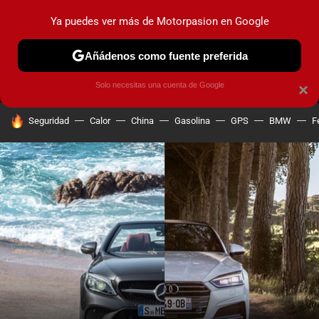
Ya puedes ver más de Motorpasion en Google
MENÚ
NUEVO
Añádenos como fuente preferida
PRUEBAS
COCHES ELÉCTRICOS
OBSERVATORIO
F1
Solo necesitas una cuenta de Google
×
HOY SE HABLA DE
Seguridad
Calor
China
Gasolina
GPS
BMW
F