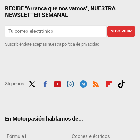
RECIBE "Arranca que nos vamos", NUESTRA
NEWSLETTER SEMANAL
SUSCRIBIR
Suscribiéndote aceptas nuestra
política de privacidad
Síguenos
Twit
Fac
Yout
Inst
Tele
RSS
Flip
Tikt
ter
ebo
ube
agra
gra
boar
ok
ok
m
m
d
En Motorpasión hablamos de...
Fórmula1
Coches eléctricos