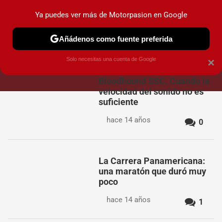
Motorpasión
Contenidos contratados por la
Ya puedes ver más de Motorpasion en Google
marca que se menciona
+info
Añádenos como fuente preferida
boxesdunlop
Solo necesitas una cuenta de Google
×
Bloodhound SSC. Cuando la
velocidad del sonido no es
suficiente
hace 14 años
0
La Carrera Panamericana:
una maratón que duró muy
poco
hace 14 años
1