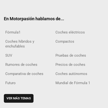
ter
ebo
ube
agra
gra
boar
ok
ok
m
m
d
En Motorpasión hablamos de...
Fórmula1
Coches eléctricos
Coches híbridos y
Compactos
enchufables
SUV
Pruebas de coches
Rumores de coches
Precios de coches
Comparativa de coches
Coches autónomos
Futuro
Mundial de Fórmula 1
VER MÁS TEMAS