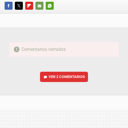
FACEBOOK
TWITTER
FLIPBOARD
E-
WHATSAPP
MAIL
Comentarios cerrados
VER
2 COMENTARIOS