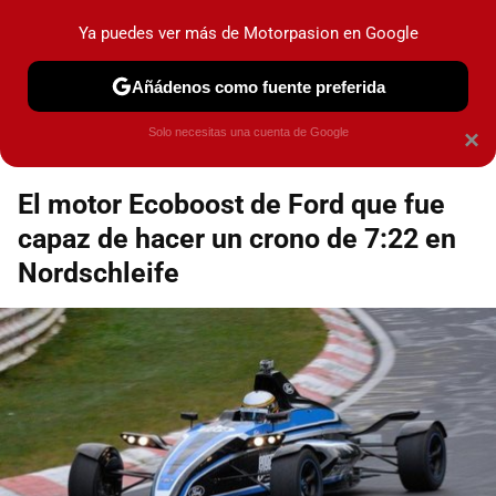
Motorpasión
Contenidos contratados por la
Ya puedes ver más de Motorpasion en Google
marca que se menciona
+info
Añádenos como fuente preferida
boxesdunlop
Solo necesitas una cuenta de Google
×
El motor Ecoboost de Ford que fue
capaz de hacer un crono de 7:22 en
Nordschleife