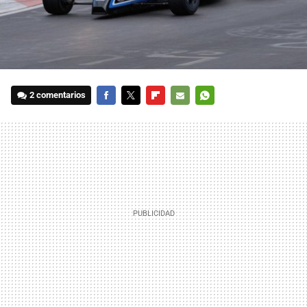
2 comentarios
FACEBOOK
TWITTER
FLIPBOARD
E-
WHATSAPP
MAIL