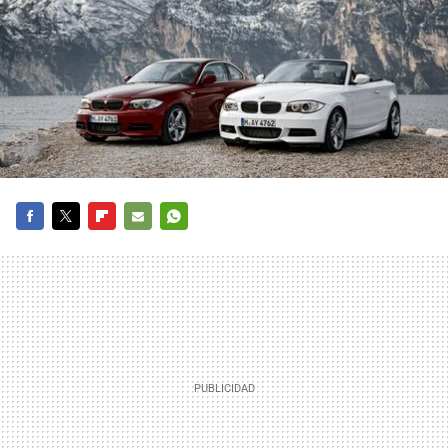
FACEBOOK
TWITTER
FLIPBOARD
E-
WHATSAPP
MAIL