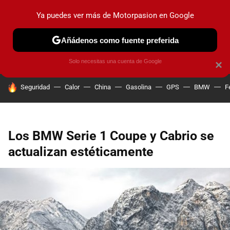
Ya puedes ver más de Motorpasion en Google
PRUEBAS
COCHES ELÉCTRICOS
OBSERVATORIO
F1
Añádenos como fuente preferida
Solo necesitas una cuenta de Google
×
HOY SE HABLA DE
Seguridad
Calor
China
Gasolina
GPS
BMW
F
Los BMW Serie 1 Coupe y Cabrio se
actualizan estéticamente