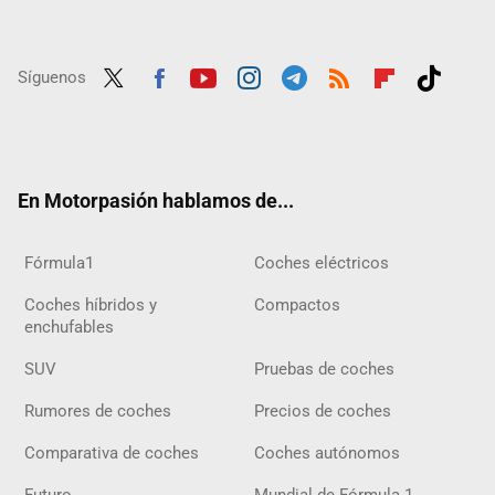
Síguenos
Twit
Fac
Yout
Inst
Tele
RSS
Flip
Tikt
ter
ebo
ube
agra
gra
boar
ok
ok
m
m
d
En Motorpasión hablamos de...
Fórmula1
Coches eléctricos
Coches híbridos y
Compactos
enchufables
SUV
Pruebas de coches
Rumores de coches
Precios de coches
Comparativa de coches
Coches autónomos