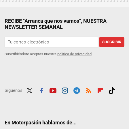
RECIBE "Arranca que nos vamos", NUESTRA
NEWSLETTER SEMANAL
SUSCRIBIR
Suscribiéndote aceptas nuestra
política de privacidad
Síguenos
Twit
Fac
Yout
Inst
Tele
RSS
Flip
Tikt
ter
ebo
ube
agra
gra
boar
ok
ok
m
m
d
En Motorpasión hablamos de...