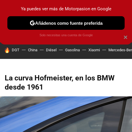
Ya puedes ver más de Motorpasion en Google
PRUEBAS
COCHES ELÉCTRICOS
OBSERVATORIO
F1
Añádenos como fuente preferida
Solo necesitas una cuenta de Google
×
HOY SE HABLA DE
DGT
China
Diésel
Gasolina
Xiaomi
Mercedes-Be
La curva Hofmeister, en los BMW
desde 1961