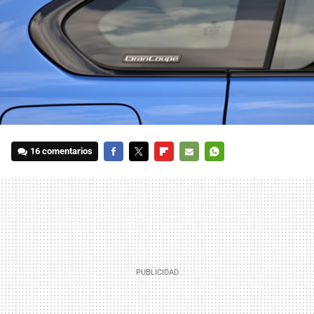
16 comentarios
FACEBOOK
TWITTER
FLIPBOARD
E-
WHATSAPP
MAIL