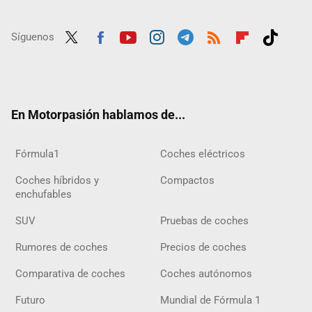
Síguenos
Twit
Fac
Yout
Inst
Tele
RSS
Flip
Tikt
ter
ebo
ube
agra
gra
boar
ok
ok
m
m
d
En Motorpasión hablamos de...
Fórmula1
Coches eléctricos
Coches híbridos y
Compactos
enchufables
SUV
Pruebas de coches
Rumores de coches
Precios de coches
Comparativa de coches
Coches autónomos
Futuro
Mundial de Fórmula 1