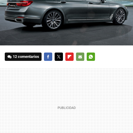
12 comentarios
FACEBOOK
TWITTER
FLIPBOARD
E-
WHATSAPP
MAIL