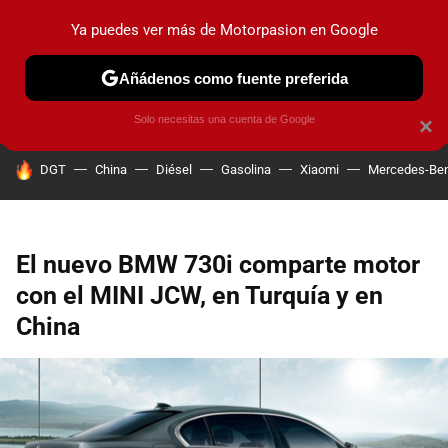
Ya puedes ver más de Motorpasion en Google
PRUEBAS
COCHES ELÉCTRICOS
OBSERVATORIO
F1
Añádenos como fuente preferida
Solo necesitas una cuenta de Google
×
HOY SE HABLA DE
DGT
China
Diésel
Gasolina
Xiaomi
Mercedes-Be
El nuevo BMW 730i comparte motor
con el MINI JCW, en Turquía y en
China