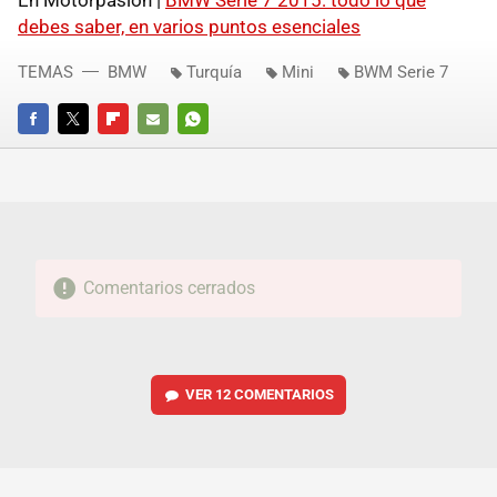
En Motorpasión |
BMW Serie 7 2015: todo lo que
debes saber, en varios puntos esenciales
TEMAS
BMW
Turquía
Mini
BWM Serie 7
FACEBOOK
TWITTER
FLIPBOARD
E-
WHATSAPP
MAIL
Comentarios cerrados
VER
12 COMENTARIOS