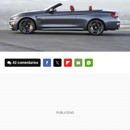
42 comentarios
FACEBOOK
TWITTER
FLIPBOARD
E-
WHATSAPP
MAIL