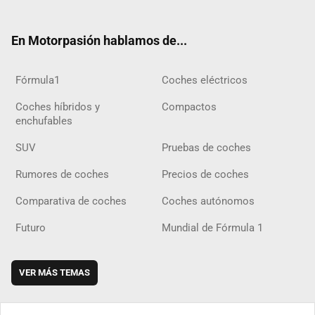
ter
ebo
ube
agra
gra
boar
ok
ok
m
m
d
En Motorpasión hablamos de...
Fórmula1
Coches eléctricos
Coches híbridos y
Compactos
enchufables
SUV
Pruebas de coches
Rumores de coches
Precios de coches
Comparativa de coches
Coches autónomos
Futuro
Mundial de Fórmula 1
VER MÁS TEMAS