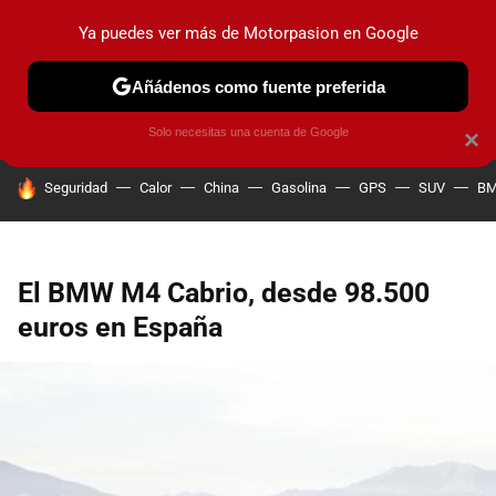
Ya puedes ver más de Motorpasion en Google
PRUEBAS
COCHES ELÉCTRICOS
OBSERVATORIO
F1
Añádenos como fuente preferida
Solo necesitas una cuenta de Google
×
HOY SE HABLA DE
Seguridad
Calor
China
Gasolina
GPS
SUV
B
El BMW M4 Cabrio, desde 98.500
euros en España