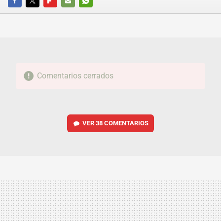
FACEBOOK
TWITTER
FLIPBOARD
E-
WHATSAPP
MAIL
Comentarios cerrados
VER
38 COMENTARIOS