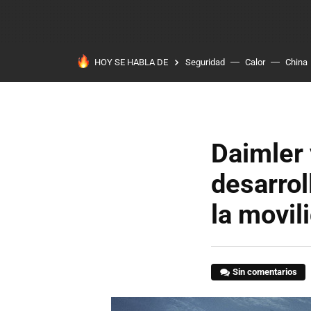
HOY SE HABLA DE
Seguridad
Calor
China
Daimler 
desarro
la movil
Sin comentarios