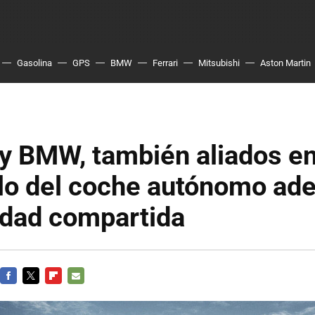
Gasolina
GPS
BMW
Ferrari
Mitsubishi
Aston Martin
y BMW, también aliados en
llo del coche autónomo ad
idad compartida
FACEBOOK
TWITTER
FLIPBOARD
E-
MAIL