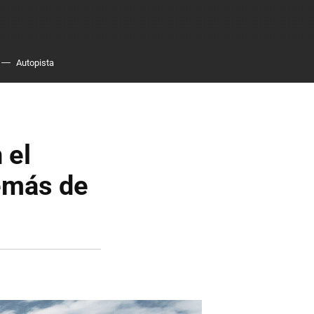
Autopista
 el
emás de