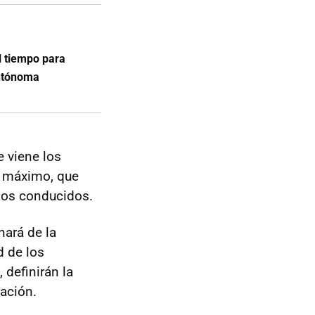
l tiempo para
autónoma
 viene los
el máximo, que
omos conducidos.
nará de la
d de los
 definirán la
uación.