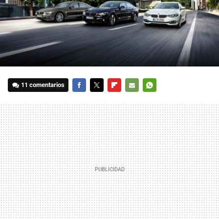
11 comentarios
FACEBOOK
TWITTER
FLIPBOARD
E-
WHATSAPP
MAIL