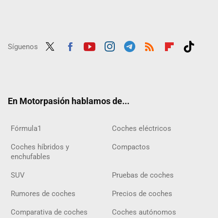
Síguenos
Twit
Fac
Yout
Inst
Tele
RSS
Flip
Tikt
ter
ebo
ube
agra
gra
boar
ok
ok
m
m
d
En Motorpasión hablamos de...
Fórmula1
Coches eléctricos
Coches híbridos y
Compactos
enchufables
SUV
Pruebas de coches
Rumores de coches
Precios de coches
Comparativa de coches
Coches autónomos