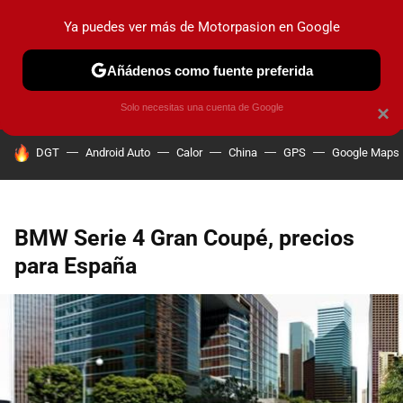
Ya puedes ver más de Motorpasion en Google
PRUEBAS
COCHES ELÉCTRICOS
OBSERVATORIO
F1
Añádenos como fuente preferida
Solo necesitas una cuenta de Google
×
HOY SE HABLA DE
DGT
Android Auto
Calor
China
GPS
Google Maps
BMW Serie 4 Gran Coupé, precios
para España