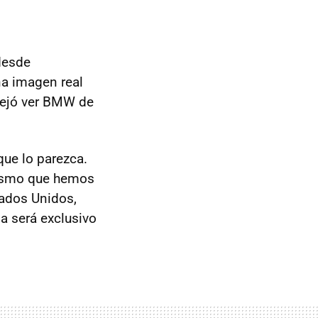
desde
na imagen real
dejó ver
BMW
de
que lo parezca.
 mismo que hemos
tados Unidos,
ja será exclusivo