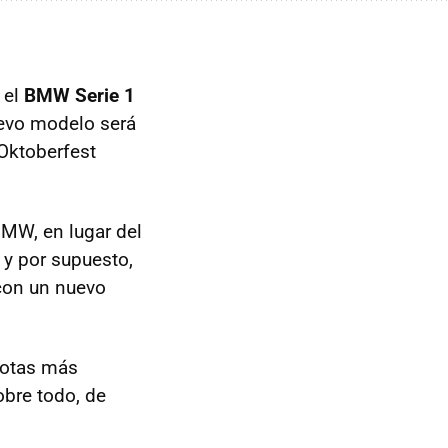
 el
BMW
Serie 1
uevo modelo será
 Oktoberfest
BMW
, en lugar del
y por supuesto,
 con un nuevo
gotas más
obre todo, de