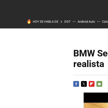
HOY SE HABLA DE
DGT
Android Auto
Calo
BMW Ser
realista
FACEBOOK
TWITTER
FLIPBOARD
E-
MAIL