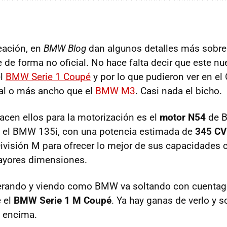
reación, en
BMW
Blog
dan algunos detalles más sobre
e de forma no oficial. No hace falta decir que este n
el
BMW
Serie 1 Coupé
y por lo que pudieron ver en el
al o más ancho que el
BMW
M3
. Casi nada el bicho.
acen ellos para la motorización es el
motor N54
de
 el
BMW
135i, con una potencia estimada de
345 CV
División M para ofrecer lo mejor de sus capacidades
mayores dimensiones.
erando y viendo como
BMW
va soltando con cuenta
 el
BMW
Serie 1 M Coupé
. Ya hay ganas de verlo y s
e encima.