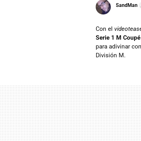
SandMan
Con el
videoteas
Serie 1 M Coupé
para adivinar co
División M.