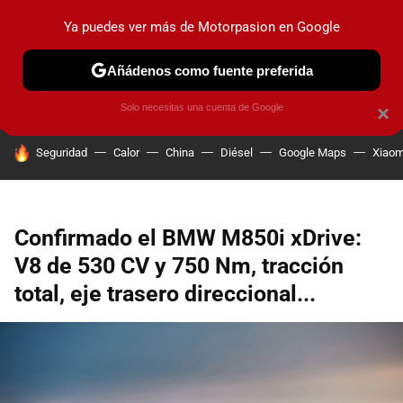
Ya puedes ver más de Motorpasion en Google
PRUEBAS
COCHES ELÉCTRICOS
OBSERVATORIO
F1
Añádenos como fuente preferida
Solo necesitas una cuenta de Google
×
HOY SE HABLA DE
Seguridad
Calor
China
Diésel
Google Maps
Xiaom
Confirmado el BMW M850i xDrive:
V8 de 530 CV y 750 Nm, tracción
total, eje trasero direccional...