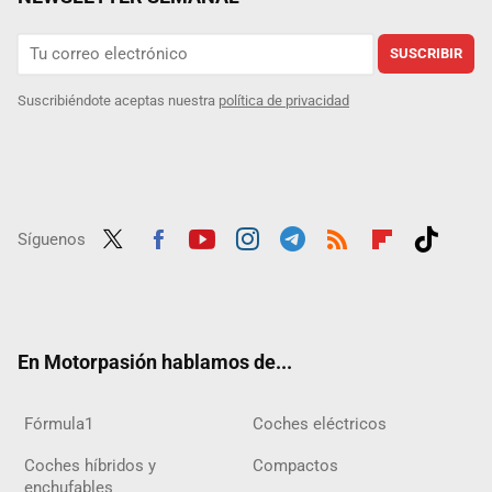
SUSCRIBIR
Suscribiéndote aceptas nuestra
política de privacidad
Síguenos
Twit
Fac
Yout
Inst
Tele
RSS
Flip
Tikt
ter
ebo
ube
agra
gra
boar
ok
ok
m
m
d
En Motorpasión hablamos de...
Fórmula1
Coches eléctricos
Coches híbridos y
Compactos
enchufables