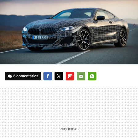
6 comentarios
FACEBOOK
TWITTER
FLIPBOARD
E-
WHATSAPP
MAIL