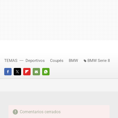
TEMAS
Deportivos
Coupés
BMW
BMW Serie 8
FACEBOOK
TWITTER
FLIPBOARD
E-
WHATSAPP
MAIL
Comentarios cerrados