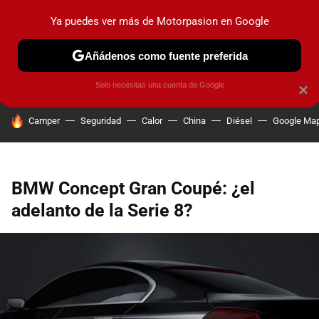
Ya puedes ver más de Motorpasion en Google
PRUEBAS
COCHES ELÉCTRICOS
OBSERVATORIO
F1
Añádenos como fuente preferida
Solo necesitas una cuenta de Google
×
HOY SE HABLA DE
Camper
Seguridad
Calor
China
Diésel
Google Ma
BMW Concept Gran Coupé: ¿el
adelanto de la Serie 8?