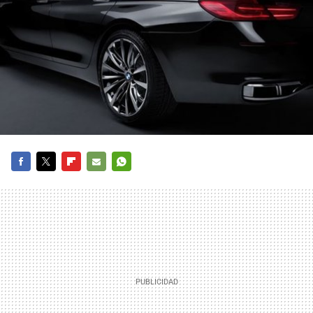
FACEBOOK
TWITTER
FLIPBOARD
E-
WHATSAPP
MAIL