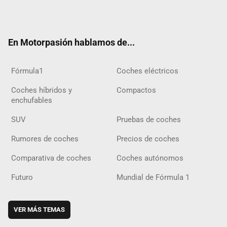
Twit
Fac
Yout
Inst
Tele
RSS
Flip
Tikt
ter
ebo
ube
agra
gra
boar
ok
ok
m
m
d
En Motorpasión hablamos de...
Fórmula1
Coches eléctricos
Coches híbridos y
Compactos
enchufables
SUV
Pruebas de coches
Rumores de coches
Precios de coches
Comparativa de coches
Coches autónomos
Futuro
Mundial de Fórmula 1
VER MÁS TEMAS