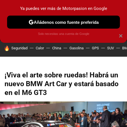
Ya puedes ver más de Motorpasion en Google
MENÚ
NUEVO
Añádenos como fuente preferida
PRUEBAS
COCHES ELÉCTRICOS
OBSERVATORIO
F1
Solo necesitas una cuenta de Google
×
HOY SE HABLA DE
Seguridad
Calor
China
Gasolina
GPS
SUV
B
¡Viva el arte sobre ruedas! Habrá un
nuevo BMW Art Car y estará basado
en el M6 GT3