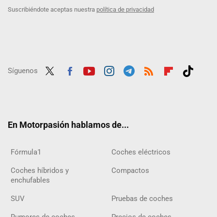
Suscribiéndote aceptas nuestra
política de privacidad
Síguenos
Twit
Fac
Yout
Inst
Tele
RSS
Flip
Tikt
ter
ebo
ube
agra
gra
boar
ok
ok
m
m
d
En Motorpasión hablamos de...
Fórmula1
Coches eléctricos
Coches híbridos y
Compactos
enchufables
SUV
Pruebas de coches