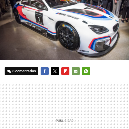
3 comentarios
FACEBOOK
TWITTER
FLIPBOARD
E-
WHATSAPP
MAIL