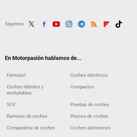
Síguenos
Twit
Fac
Yout
Inst
Tele
RSS
Flip
Tikt
ter
ebo
ube
agra
gra
boar
ok
ok
m
m
d
En Motorpasión hablamos de...
Fórmula1
Coches eléctricos
Coches híbridos y
Compactos
enchufables
SUV
Pruebas de coches
Rumores de coches
Precios de coches
Comparativa de coches
Coches autónomos