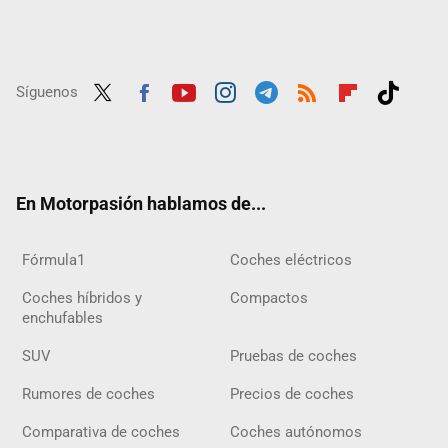
Síguenos
Twit
Fac
Yout
Inst
Tele
RSS
Flip
Tikt
ter
ebo
ube
agra
gra
boar
ok
ok
m
m
d
En Motorpasión hablamos de...
Fórmula1
Coches eléctricos
Coches híbridos y
Compactos
enchufables
SUV
Pruebas de coches
Rumores de coches
Precios de coches
Comparativa de coches
Coches autónomos