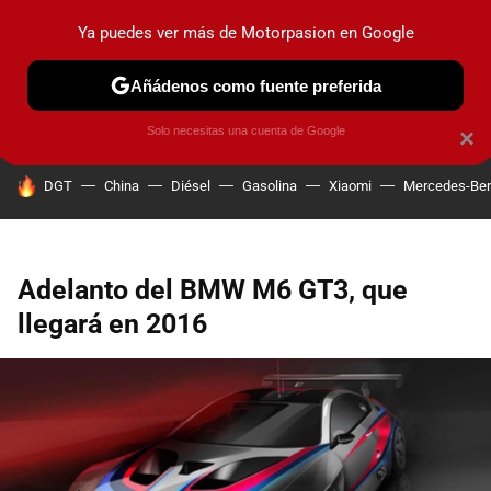
Ya puedes ver más de Motorpasion en Google
PRUEBAS
COCHES ELÉCTRICOS
OBSERVATORIO
F1
Añádenos como fuente preferida
Solo necesitas una cuenta de Google
×
HOY SE HABLA DE
DGT
China
Diésel
Gasolina
Xiaomi
Mercedes-Be
Adelanto del BMW M6 GT3, que
llegará en 2016