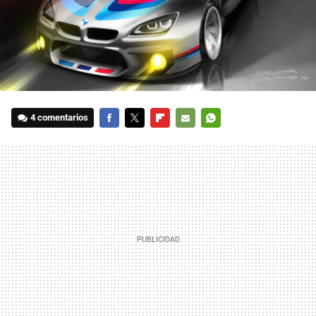
4 comentarios
FACEBOOK
TWITTER
FLIPBOARD
E-
WHATSAPP
MAIL