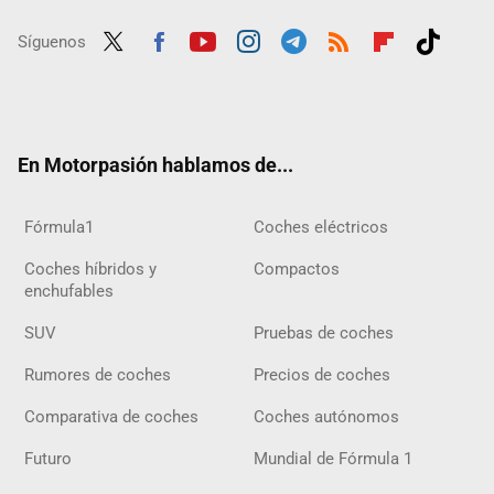
Síguenos
Twit
Fac
Yout
Inst
Tele
RSS
Flip
Tikt
ter
ebo
ube
agra
gra
boar
ok
ok
m
m
d
En Motorpasión hablamos de...
Fórmula1
Coches eléctricos
Coches híbridos y
Compactos
enchufables
SUV
Pruebas de coches
Rumores de coches
Precios de coches
Comparativa de coches
Coches autónomos
Futuro
Mundial de Fórmula 1