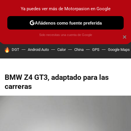
Ya puedes ver más de Motorpasion en Google
PRUEBAS
COCHES ELÉCTRICOS
OBSERVATORIO
F1
Añádenos como fuente preferida
Solo necesitas una cuenta de Google
×
HOY SE HABLA DE
DGT
Android Auto
Calor
China
GPS
Google Maps
BMW Z4 GT3, adaptado para las
carreras