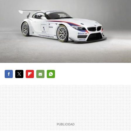
FACEBOOK
TWITTER
FLIPBOARD
E-
WHATSAPP
MAIL