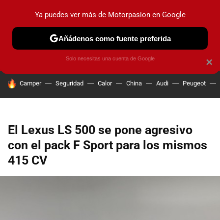
Ya puedes ver más de Motorpasion en Google
PRUEBAS
COCHES ELÉCTRICOS
OBSERVATORIO
F1
Añádenos como fuente preferida
Solo necesitas una cuenta de Google
×
HOY SE HABLA DE
Camper
Seguridad
Calor
China
Audi
Peugeot
El Lexus LS 500 se pone agresivo
con el pack F Sport para los mismos
415 CV