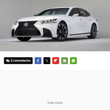
3 comentarios
FACEBOOK
TWITTER
FLIPBOARD
E-
WHATSAPP
MAIL