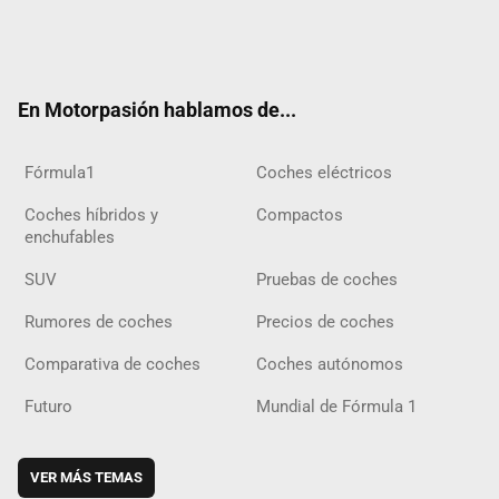
Twit
Fac
Yout
Inst
Tele
RSS
Flip
Tikt
ter
ebo
ube
agra
gra
boar
ok
ok
m
m
d
En Motorpasión hablamos de...
Fórmula1
Coches eléctricos
Coches híbridos y
Compactos
enchufables
SUV
Pruebas de coches
Rumores de coches
Precios de coches
Comparativa de coches
Coches autónomos
Futuro
Mundial de Fórmula 1
VER MÁS TEMAS