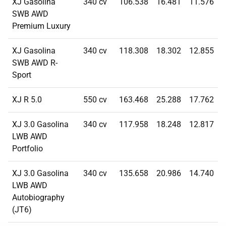
XJ Gasolina
340 cv
106.538
16.481
11.576
SWB AWD
Premium Luxury
XJ Gasolina
340 cv
118.308
18.302
12.855
SWB AWD R-
Sport
XJ R 5.0
550 cv
163.468
25.288
17.762
XJ 3.0 Gasolina
340 cv
117.958
18.248
12.817
LWB AWD
Portfolio
XJ 3.0 Gasolina
340 cv
135.658
20.986
14.740
LWB AWD
Autobiography
(JT6)