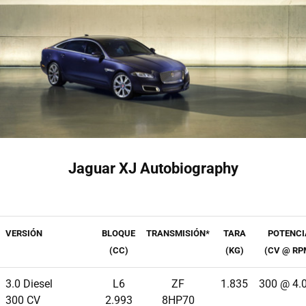
Jaguar XJ Autobiography
VERSIÓN
BLOQUE
TRANSMISIÓN*
TARA
POTENCI
(CC)
(KG)
(CV @ RP
3.0 Diesel
L6
ZF
1.835
300 @ 4.
300 CV
2.993
8HP70