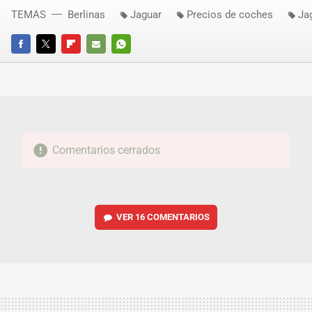
TEMAS
Berlinas
Jaguar
Precios de coches
Ja
FACEBOOK
TWITTER
FLIPBOARD
E-
WHATSAPP
MAIL
Comentarios cerrados
VER
16 COMENTARIOS