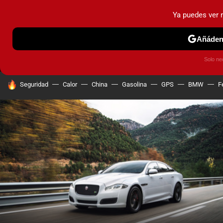
Ya puedes ver
MENÚ
NUEVO
Añádeno
PRUEBAS
COCHES ELÉCTRICOS
OBSERVATORIO
F1
Solo ne
HOY SE HABLA DE
Seguridad
Calor
China
Gasolina
GPS
BMW
F