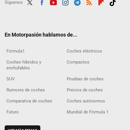
Síguenos
Twit
Fac
Yout
Inst
Tele
RSS
Flip
Tikt
ter
ebo
ube
agra
gra
boar
ok
ok
m
m
d
En Motorpasión hablamos de...
Fórmula1
Coches eléctricos
Coches híbridos y
Compactos
enchufables
SUV
Pruebas de coches
Rumores de coches
Precios de coches
Comparativa de coches
Coches autónomos
Futuro
Mundial de Fórmula 1