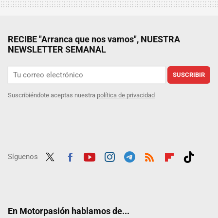
RECIBE "Arranca que nos vamos", NUESTRA
NEWSLETTER SEMANAL
SUSCRIBIR
Suscribiéndote aceptas nuestra
política de privacidad
Síguenos
Twit
Fac
Yout
Inst
Tele
RSS
Flip
Tikt
ter
ebo
ube
agra
gra
boar
ok
ok
m
m
d
En Motorpasión hablamos de...