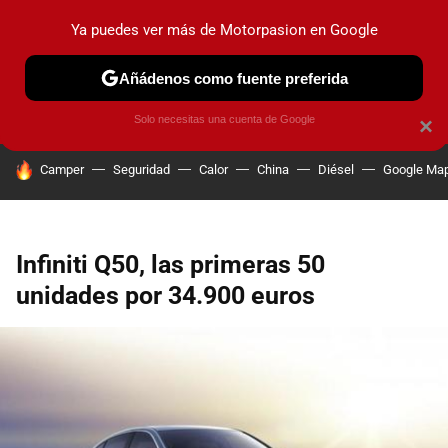
Ya puedes ver más de Motorpasion en Google
PRUEBAS
COCHES ELÉCTRICOS
OBSERVATORIO
F1
Añádenos como fuente preferida
Solo necesitas una cuenta de Google
×
HOY SE HABLA DE
Camper
Seguridad
Calor
China
Diésel
Google Ma
Infiniti Q50, las primeras 50
unidades por 34.900 euros