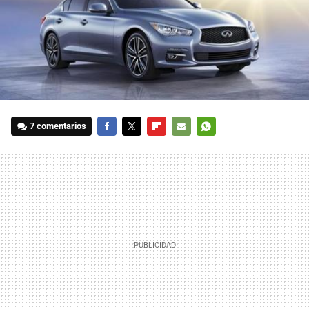
7 comentarios
FACEBOOK
TWITTER
FLIPBOARD
E-
WHATSAPP
MAIL