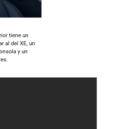
ior tiene un
r al del XE, un
consola y un
les.