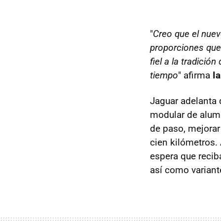
"
Creo que el nuev
proporciones que
fiel a la tradici
tiempo
" afirma
I
Jaguar adelanta 
modular de alumi
de paso, mejora
cien kilómetros.
espera que reci
así como varian