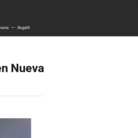
mania
Bugatti
en Nueva