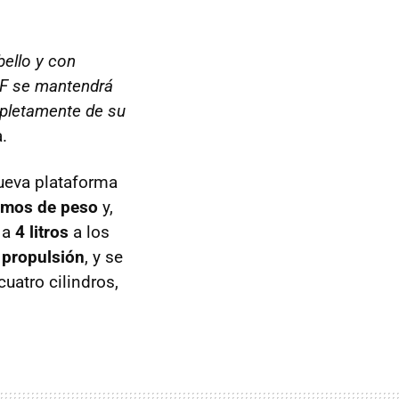
bello y con
XF se mantendrá
ompletamente de su
.
ueva plataforma
amos de peso
y,
 a
4 litros
a los
o propulsión
, y se
uatro cilindros,