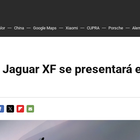
lor
China
Google Maps
Xiaomi
CUPRA
Porsche
Ale
 Jaguar XF se presentará 
ACEBOOK
TWITTER
FLIPBOARD
E-
MAIL