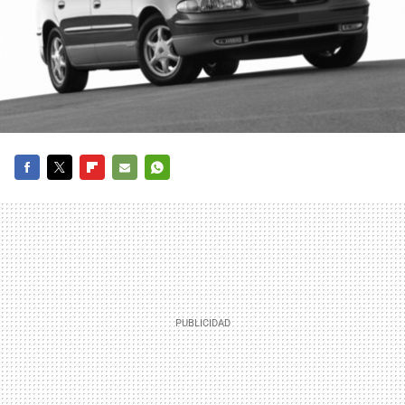
FACEBOOK
TWITTER
FLIPBOARD
E-
WHATSAPP
MAIL