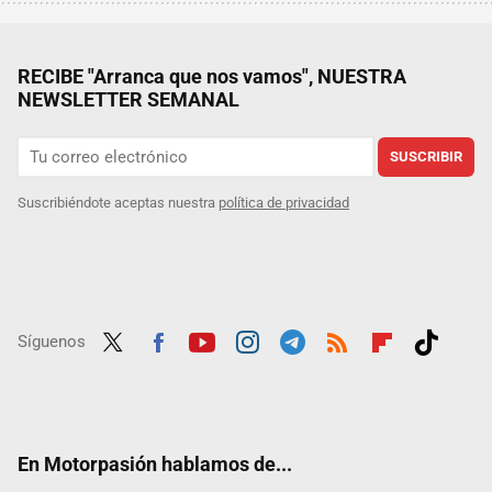
RECIBE "Arranca que nos vamos", NUESTRA
NEWSLETTER SEMANAL
SUSCRIBIR
Suscribiéndote aceptas nuestra
política de privacidad
Síguenos
Twit
Fac
Yout
Inst
Tele
RSS
Flip
Tikt
ter
ebo
ube
agra
gra
boar
ok
ok
m
m
d
En Motorpasión hablamos de...