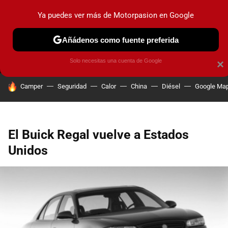
Ya puedes ver más de Motorpasion en Google
MENÚ
NUEVO
Añádenos como fuente preferida
PRUEBAS
COCHES ELÉCTRICOS
OBSERVATORIO
F1
Solo necesitas una cuenta de Google
×
HOY SE HABLA DE
Camper
Seguridad
Calor
China
Diésel
Google Ma
El Buick Regal vuelve a Estados
Unidos