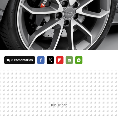
8 comentarios
FACEBOOK
TWITTER
FLIPBOARD
E-
WHATSAPP
MAIL