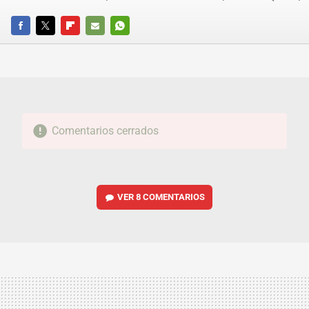
FACEBOOK
TWITTER
FLIPBOARD
E-
WHATSAPP
MAIL
Comentarios cerrados
VER
8 COMENTARIOS