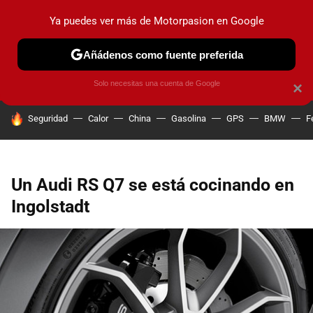
Ya puedes ver más de Motorpasion en Google
PRUEBAS
COCHES ELÉCTRICOS
OBSERVATORIO
F1
Añádenos como fuente preferida
Solo necesitas una cuenta de Google
×
HOY SE HABLA DE
Seguridad
Calor
China
Gasolina
GPS
BMW
F
Un Audi RS Q7 se está cocinando en
Ingolstadt