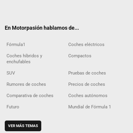
Twit
Fac
Yout
Inst
Tele
RSS
Flip
Tikt
ter
ebo
ube
agra
gra
boar
ok
ok
m
m
d
En Motorpasión hablamos de...
Fórmula1
Coches eléctricos
Coches híbridos y
Compactos
enchufables
SUV
Pruebas de coches
Rumores de coches
Precios de coches
Comparativa de coches
Coches autónomos
Futuro
Mundial de Fórmula 1
VER MÁS TEMAS